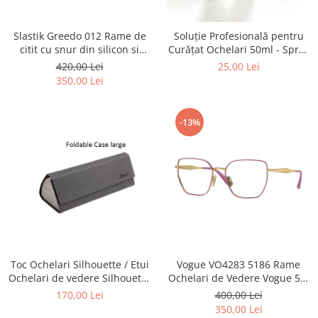
Point
Polaroid
Slastik Greedo 012 Rame de
Soluție Profesională pentru
Police
citit cu snur din silicon si
Curățat Ochelari 50ml - Spray
Porsche Design
magnet la nas.
Anti-Urme pentru Lentile,
420,00 Lei
25,00 Lei
Ecrane și Optică 50ml
Puma
350,00 Lei
Ray Ban
Romeo Careye
-13%
Silhouette
Slastik
Stepper Titan
Sunfire
Swarovski
Titanflex
TOUS
Versace
Toc Ochelari Silhouette / Etui
Vogue VO4283 5186 Rame
Ochelari de vedere Silhouette
Ochelari de Vedere Vogue 53-
Vogue
Titan Foldable case + Laveta
17-140
170,00 Lei
400,00 Lei
Zeiss
Silhouette
350,00 Lei