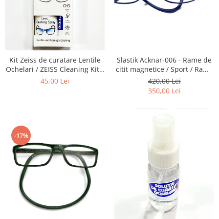
Emporio Armani
Escada
Furla
Gucci
Guess
Kit Zeiss de curatare Lentile
Slastik Acknar-006 - Rame de
Hackett London
Ochelari / ZEISS Cleaning Kit -
citit magnetice / Sport / Rame
Recomandat la intretinerea
Ochelari de Vedere Slastik
45,00 Lei
420,00 Lei
Hugo Boss
lentilelor de Ochelari ,
350,00 Lei
J.F.Rey
Obiectivelor Foto-Video,
Telescoapelor, Ecranelor de
Jaguar
Telefoane, La aplicarea de
Jean Louis Bertier
Folii
Just Cavalli
-17%
Miraflex
Mondoo
Montblanc
Moonlight
Nina Ricci
Ocean