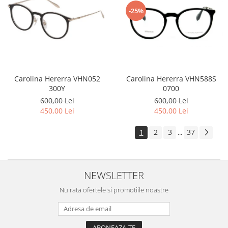
-25%
Carolina Hererra VHN588S
Carolina Hererra VHN052
0700
300Y
600,00 Lei
600,00 Lei
450,00 Lei
450,00 Lei
1
2
3
37
...
NEWSLETTER
Nu rata ofertele si promotiile noastre