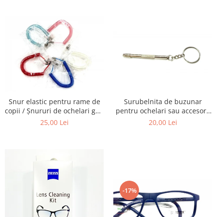
Carbon / Metal
telescoapelor, ecranelor de
ochelari, obiectivelor Foto,
Telefoane etc
telescoapelor, ecranelor de
Metal ( Aluminum )
Telefoane etc
Metal + Plastic
Titan + Aur
Titan + silicon
Ultem
Brand
Ana Hickmann
Snur elastic pentru rame de
Surubelnita de buzunar
Ben.X
copii / Șnururi de ochelari gen
pentru ochelari sau accesorii
Arc.
mici.
Blumarine
25,00 Lei
20,00 Lei
Carolina Herrera
Cazal
CK
Converse
Cubista
-17%
Diesel
Dunhill