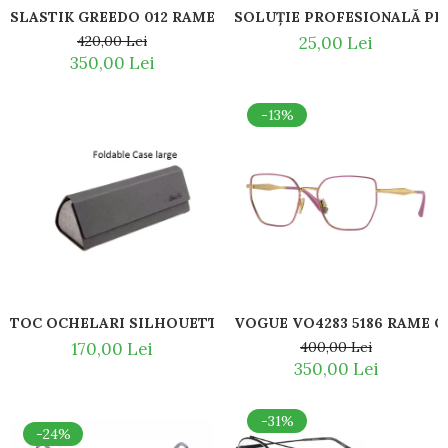
SLASTIK GREEDO 012 RAME DE CITIT CU SNUR DIN 
Romeo Careye
420,00 Lei
25,00 Lei
Silhouette
350,00 Lei
Slastik
Stepper Titan
-13%
Sunfire
Swarovski
Titanflex
TOUS
Versace
Vogue
Zeiss
TOC OCHELARI SILHOUETTE / ETUI OCHELARI DE VEDER
170,00 Lei
400,00 Lei
350,00 Lei
-31%
-24%