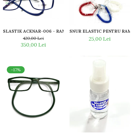
Guess
Hackett London
Hugo Boss
J.F.Rey
SLASTIK ACKNAR-006 - RAME DE CITIT MAGN
SNUR ELASTIC PENTRU RAME
Jaguar
420,00 Lei
25,00 Lei
Jean Louis Bertier
350,00 Lei
Just Cavalli
Miraflex
Mondoo
Montblanc
-17%
Moonlight
Nina Ricci
Ocean
Point
Polaroid
Police
Porsche Design
Puma
Ray Ban