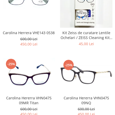
Carolina Herrera VHE143 0538
Kit Zeiss de curatare Lentile
Ochelari / ZEISS Cleaning Kit -
600,00 Lei
Recomandat la intretinerea
45,00 Lei
450,00 Lei
lentilelor de Ochelari ,
Obiectivelor Foto-Video,
Telescoapelor, Ecranelor de
Telefoane, La aplicarea de
-25%
-25%
Folii
Carolina Hererra VHN047S
Carolina Hererra VHN047S
09MR Titan
09NQ
600,00 Lei
600,00 Lei
450,00 Lei
450,00 Lei