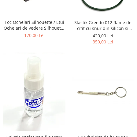
Emporio Armani
Escada
Furla
Toc Ochelari Silhouette / Etui
Slastik Greedo 012 Rame de
Gucci
Ochelari de vedere Silhouette
citit cu snur din silicon si
Titan Foldable case + Laveta
magnet la nas.
Guess
170,00 Lei
420,00 Lei
Silhouette
350,00 Lei
Hackett London
Hugo Boss
J.F.Rey
Jaguar
Jean Louis Bertier
Just Cavalli
Miraflex
Mondoo
Montblanc
Moonlight
Nina Ricci
Ocean