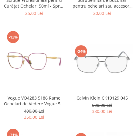
Surubelnita de buzunar
Soluție Profesională pentru
Point
pentru ochelari sau accesorii
Curățat Ochelari 50ml - Spray
Polaroid
mici.
Anti-Urme pentru Lentile,
20,00 Lei
25,00 Lei
Police
Ecrane și Optică 50ml
Porsche Design
Puma
-13%
Ray Ban
Romeo Careye
-24%
Silhouette
Slastik
Stepper Titan
Sunfire
Swarovski
Titanflex
Calvin Klein CK19129 045
Vogue VO4283 5186 Rame
Ochelari de Vedere Vogue 53-
TOUS
500,00 Lei
17-140
400,00 Lei
380,00 Lei
Versace
350,00 Lei
Vogue
Zeiss
-31%