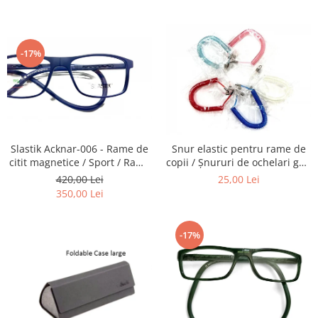
Carbon / Metal
telescoapelor, ecranelor de
ochelari, obiectivelor Foto,
Telefoane etc
telescoapelor, ecranelor de
Metal ( Aluminum )
Telefoane etc
Metal + Plastic
-17%
Titan + Aur
Titan + silicon
Ultem
Brand
Ana Hickmann
Slastik Acknar-006 - Rame de
Snur elastic pentru rame de
Ben.X
citit magnetice / Sport / Rame
copii / Șnururi de ochelari gen
Ochelari de Vedere Slastik
Arc.
Blumarine
420,00 Lei
25,00 Lei
350,00 Lei
Carolina Herrera
Cazal
CK
-17%
Converse
Cubista
Diesel
Dunhill