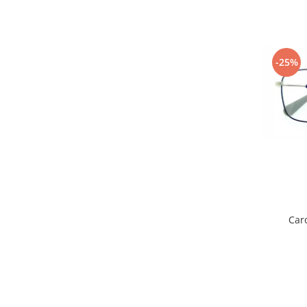
-25%
Car