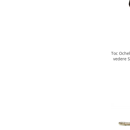
Emporio Armani
Escada
Furla
Gucci
Guess
Hackett London
Hugo Boss
Toc Ochel
J.F.Rey
vedere S
Jaguar
Jean Louis Bertier
Just Cavalli
Miraflex
Mondoo
Montblanc
Moonlight
Nina Ricci
Ocean