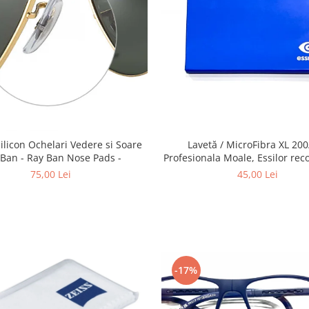
Lavetă / MicroFibra XL 20
Silicon Ochelari Vedere si Soare
Profesionala Moale, Essilor re
 Ban - Ray Ban Nose Pads -
pentru curatarea Lentilelor de 
45,00 Lei
75,00 Lei
obiectivelor Foto, telescoapelor
de Telefoane etc
-17%