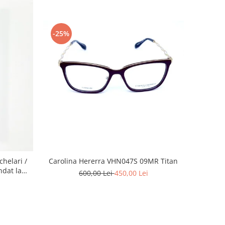
-25%
helari /
Carolina Hererra VHN047S 09MR Titan
ndat la
600,00 Lei
450,00 Lei
elari ,
coapelor,
icarea de