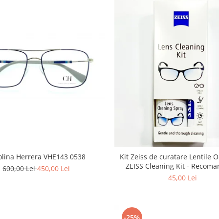
olina Herrera VHE143 0538
Kit Zeiss de curatare Lentile Oc
ZEISS Cleaning Kit - Recoma
600,00 Lei
450,00 Lei
intretinerea lentilelor de Och
45,00 Lei
Obiectivelor Foto-Video, Teles
Ecranelor de Telefoane, La apl
Folii
-25%