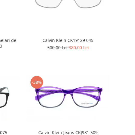
elari de
Calvin Klein CK19129 045
140
500,00 Lei
380,00 Lei
-38%
 075
Calvin Klein Jeans CKJ981 509