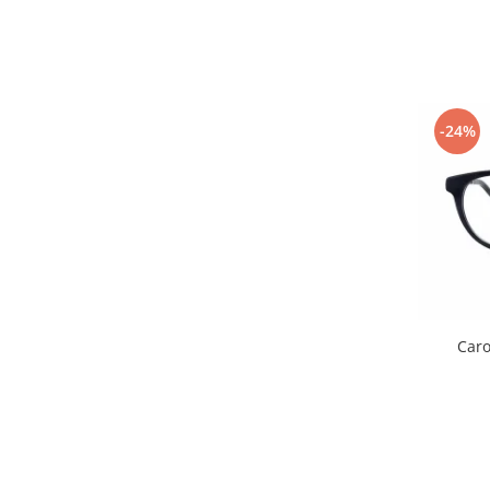
-24%
Car