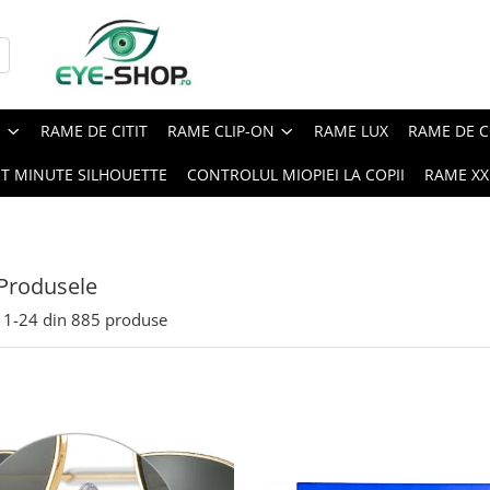
E
RAME DE CITIT
RAME CLIP-ON
RAME LUX
RAME DE C
ST MINUTE SILHOUETTE
CONTROLUL MIOPIEI LA COPII
RAME XXL
Produsele
1-
24
din
885
produse