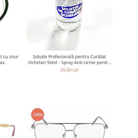
Soluție Profesională pentru Curățat
nas.
Ochelari 50ml - Spray Anti-Urme pentru
Lentile, Ecrane și Optică 50ml
25,00 Lei
-24%