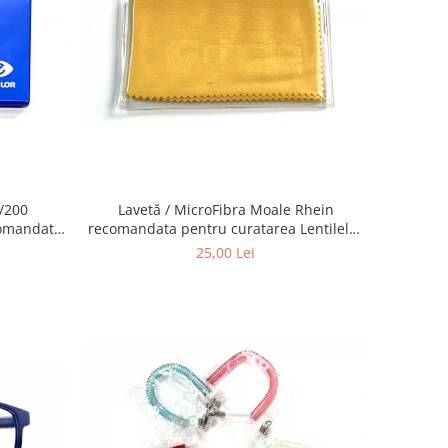
0/200
Lavetă / MicroFibra Moale Rhein
comandata
recomandata pentru curatarea Lentilelor
ochelari,
de ochelari, a obiectivelor Foto,
25,00 Lei
, ecranelor
telescoapelor, ecranelor de Telefoane etc