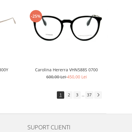
-25%
300Y
Carolina Hererra VHN588S 0700
600,00 Lei
450,00 Lei
1
2
3
37
...
SUPORT CLIENTI