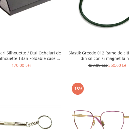
Slastik Greedo 012 Rame de citit cu snur
ari Silhouette / Etui Ochelari de
din silicon si magnet la 
ilhouette Titan Foldable case +
Laveta Silhouette
420,00 Lei
350,00 Lei
170,00 Lei
-13%