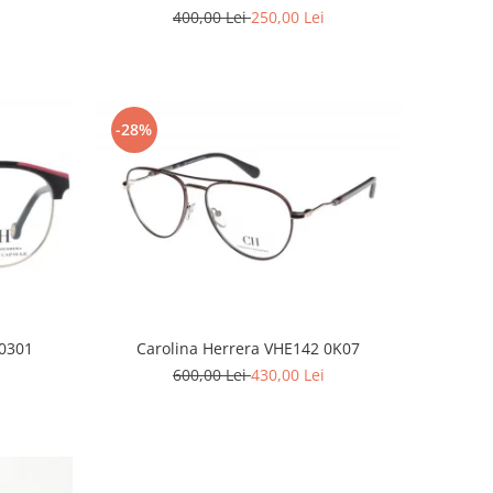
400,00 Lei
250,00 Lei
-28%
Carolina Herrera VHE142 0K07
 0301
600,00 Lei
430,00 Lei