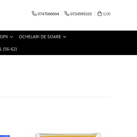
0747068004
0724595333
0,00
OPII
OCHELARI DE SOARE
 (56-62)