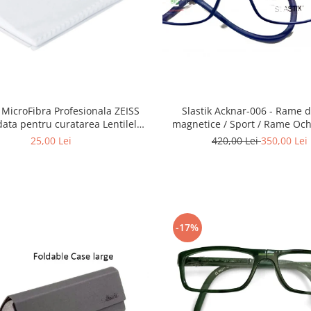
Slastik Acknar-006 - Rame de citit
/ MicroFibra Profesionala ZEISS
magnetice / Sport / Rame Och
ta pentru curatarea Lentilelor
Vedere Slastik
ochelari, obiectivelor Foto,
420,00 Lei
350,00 Lei
25,00 Lei
elor, ecranelor de Telefoane etc
-17%