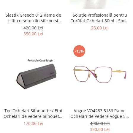
Point
Polaroid
Slastik Greedo 012 Rame de
Soluție Profesională pentru
Police
citit cu snur din silicon si
Curățat Ochelari 50ml - Spray
Porsche Design
magnet la nas.
Anti-Urme pentru Lentile,
420,00 Lei
25,00 Lei
Ecrane și Optică 50ml
Puma
350,00 Lei
Ray Ban
Romeo Careye
-13%
Silhouette
Slastik
Stepper Titan
Sunfire
Swarovski
Titanflex
TOUS
Versace
Toc Ochelari Silhouette / Etui
Vogue VO4283 5186 Rame
Ochelari de vedere Silhouette
Ochelari de Vedere Vogue 53-
Vogue
Titan Foldable case + Laveta
17-140
170,00 Lei
400,00 Lei
Zeiss
Silhouette
350,00 Lei