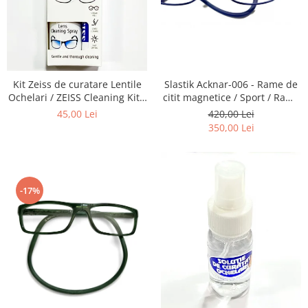
Emporio Armani
Escada
Furla
Gucci
Guess
Kit Zeiss de curatare Lentile
Slastik Acknar-006 - Rame de
Hackett London
Ochelari / ZEISS Cleaning Kit -
citit magnetice / Sport / Rame
Recomandat la intretinerea
Ochelari de Vedere Slastik
45,00 Lei
420,00 Lei
Hugo Boss
lentilelor de Ochelari ,
350,00 Lei
J.F.Rey
Obiectivelor Foto-Video,
Telescoapelor, Ecranelor de
Jaguar
Telefoane, La aplicarea de
Jean Louis Bertier
Folii
Just Cavalli
-17%
Miraflex
Mondoo
Montblanc
Moonlight
Nina Ricci
Ocean