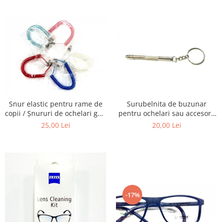
Carbon / Metal
telescoapelor, ecranelor de
ochelari, obiectivelor Foto,
Telefoane etc
telescoapelor, ecranelor de
Metal ( Aluminum )
Telefoane etc
Metal + Plastic
Titan + Aur
Titan + silicon
Ultem
Brand
Ana Hickmann
Snur elastic pentru rame de
Surubelnita de buzunar
Ben.X
copii / Șnururi de ochelari gen
pentru ochelari sau accesorii
Arc.
mici.
Blumarine
25,00 Lei
20,00 Lei
Carolina Herrera
Cazal
CK
Converse
Cubista
-17%
Diesel
Dunhill