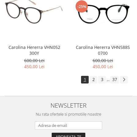
-25%
Carolina Hererra VHN588S
Carolina Hererra VHN052
0700
300Y
600,00 Lei
600,00 Lei
450,00 Lei
450,00 Lei
1
2
3
37
...
NEWSLETTER
Nu rata ofertele si promotiile noastre