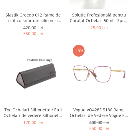
Point
Polaroid
Slastik Greedo 012 Rame de
Soluție Profesională pentru
Police
citit cu snur din silicon si
Curățat Ochelari 50ml - Spray
Porsche Design
magnet la nas.
Anti-Urme pentru Lentile,
420,00 Lei
25,00 Lei
Ecrane și Optică 50ml
Puma
350,00 Lei
Ray Ban
Romeo Careye
-13%
Silhouette
Slastik
Stepper Titan
Sunfire
Swarovski
Titanflex
TOUS
Versace
Toc Ochelari Silhouette / Etui
Vogue VO4283 5186 Rame
Ochelari de vedere Silhouette
Ochelari de Vedere Vogue 53-
Vogue
Titan Foldable case + Laveta
17-140
170,00 Lei
400,00 Lei
Zeiss
Silhouette
350,00 Lei