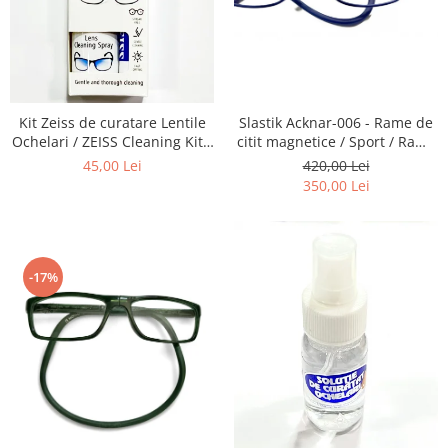
Emporio Armani
Escada
Furla
Gucci
Guess
Kit Zeiss de curatare Lentile
Slastik Acknar-006 - Rame de
Hackett London
Ochelari / ZEISS Cleaning Kit -
citit magnetice / Sport / Rame
Recomandat la intretinerea
Ochelari de Vedere Slastik
45,00 Lei
420,00 Lei
Hugo Boss
lentilelor de Ochelari ,
350,00 Lei
J.F.Rey
Obiectivelor Foto-Video,
Telescoapelor, Ecranelor de
Jaguar
Telefoane, La aplicarea de
Jean Louis Bertier
Folii
Just Cavalli
-17%
Miraflex
Mondoo
Montblanc
Moonlight
Nina Ricci
Ocean