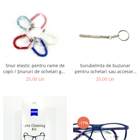
Carbon / Metal
telescoapelor, ecranelor de
ochelari, obiectivelor Foto,
Telefoane etc
telescoapelor, ecranelor de
Metal ( Aluminum )
Telefoane etc
Metal + Plastic
Titan + Aur
Titan + silicon
Ultem
Brand
Ana Hickmann
Snur elastic pentru rame de
Surubelnita de buzunar
Ben.X
copii / Șnururi de ochelari gen
pentru ochelari sau accesorii
Arc.
mici.
Blumarine
25,00 Lei
20,00 Lei
Carolina Herrera
Cazal
CK
Converse
Cubista
-17%
Diesel
Dunhill