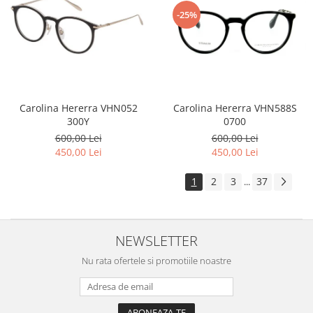
-25%
Carolina Hererra VHN588S
Carolina Hererra VHN052
0700
300Y
600,00 Lei
600,00 Lei
450,00 Lei
450,00 Lei
1
2
3
37
...
NEWSLETTER
Nu rata ofertele si promotiile noastre