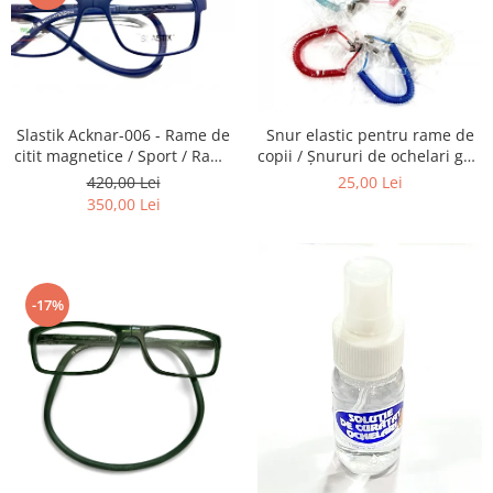
Emporio Armani
Escada
Furla
Gucci
Guess
Slastik Acknar-006 - Rame de
Snur elastic pentru rame de
Hackett London
citit magnetice / Sport / Rame
copii / Șnururi de ochelari gen
Ochelari de Vedere Slastik
Arc.
420,00 Lei
25,00 Lei
Hugo Boss
350,00 Lei
J.F.Rey
Jaguar
Jean Louis Bertier
Just Cavalli
-17%
Miraflex
Mondoo
Montblanc
Moonlight
Nina Ricci
Ocean