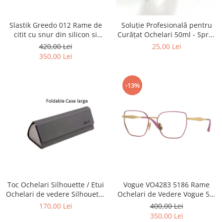
Point
Polaroid
Slastik Greedo 012 Rame de
Soluție Profesională pentru
Police
citit cu snur din silicon si
Curățat Ochelari 50ml - Spray
Porsche Design
magnet la nas.
Anti-Urme pentru Lentile,
420,00 Lei
25,00 Lei
Ecrane și Optică 50ml
Puma
350,00 Lei
Ray Ban
Romeo Careye
-13%
Silhouette
Slastik
Stepper Titan
Sunfire
Swarovski
Titanflex
TOUS
Versace
Toc Ochelari Silhouette / Etui
Vogue VO4283 5186 Rame
Ochelari de vedere Silhouette
Ochelari de Vedere Vogue 53-
Vogue
Titan Foldable case + Laveta
17-140
170,00 Lei
400,00 Lei
Zeiss
Silhouette
350,00 Lei