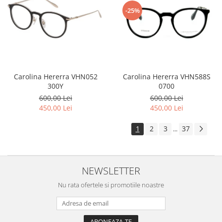
-25%
Carolina Hererra VHN588S
Carolina Hererra VHN052
0700
300Y
600,00 Lei
600,00 Lei
450,00 Lei
450,00 Lei
1
2
3
37
...
NEWSLETTER
Nu rata ofertele si promotiile noastre