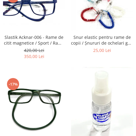
Emporio Armani
Escada
Furla
Gucci
Guess
Slastik Acknar-006 - Rame de
Snur elastic pentru rame de
Hackett London
citit magnetice / Sport / Rame
copii / Șnururi de ochelari gen
Ochelari de Vedere Slastik
Arc.
420,00 Lei
25,00 Lei
Hugo Boss
350,00 Lei
J.F.Rey
Jaguar
Jean Louis Bertier
Just Cavalli
-17%
Miraflex
Mondoo
Montblanc
Moonlight
Nina Ricci
Ocean