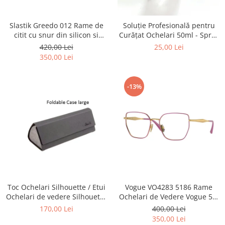
Point
Polaroid
Slastik Greedo 012 Rame de
Soluție Profesională pentru
Police
citit cu snur din silicon si
Curățat Ochelari 50ml - Spray
Porsche Design
magnet la nas.
Anti-Urme pentru Lentile,
420,00 Lei
25,00 Lei
Ecrane și Optică 50ml
Puma
350,00 Lei
Ray Ban
Romeo Careye
-13%
Silhouette
Slastik
Stepper Titan
Sunfire
Swarovski
Titanflex
TOUS
Versace
Toc Ochelari Silhouette / Etui
Vogue VO4283 5186 Rame
Ochelari de vedere Silhouette
Ochelari de Vedere Vogue 53-
Vogue
Titan Foldable case + Laveta
17-140
170,00 Lei
400,00 Lei
Zeiss
Silhouette
350,00 Lei