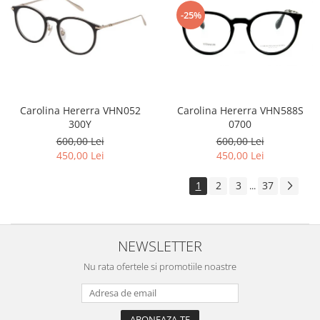
-25%
Carolina Hererra VHN588S
Carolina Hererra VHN052
0700
300Y
600,00 Lei
600,00 Lei
450,00 Lei
450,00 Lei
1
2
3
37
...
NEWSLETTER
Nu rata ofertele si promotiile noastre