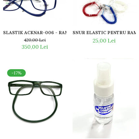
Guess
Hackett London
Hugo Boss
J.F.Rey
SLASTIK ACKNAR-006 - RAME DE CITIT MAGN
SNUR ELASTIC PENTRU RAME
Jaguar
420,00 Lei
25,00 Lei
Jean Louis Bertier
350,00 Lei
Just Cavalli
Miraflex
Mondoo
Montblanc
-17%
Moonlight
Nina Ricci
Ocean
Point
Polaroid
Police
Porsche Design
Puma
Ray Ban