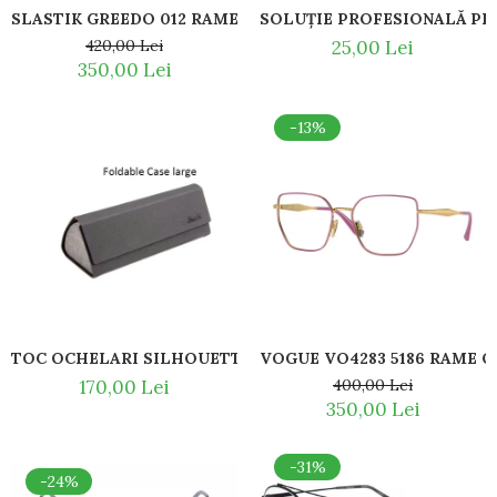
SLASTIK GREEDO 012 RAME DE CITIT CU SNUR DIN 
Romeo Careye
420,00 Lei
25,00 Lei
Silhouette
350,00 Lei
Slastik
Stepper Titan
-13%
Sunfire
Swarovski
Titanflex
TOUS
Versace
Vogue
Zeiss
TOC OCHELARI SILHOUETTE / ETUI OCHELARI DE VEDER
170,00 Lei
400,00 Lei
350,00 Lei
-31%
-24%