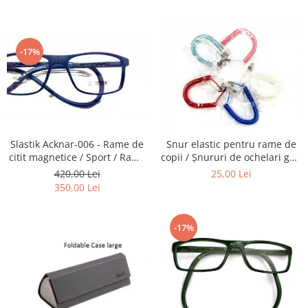
Carbon / Metal
telescoapelor, ecranelor de
ochelari, obiectivelor Foto,
Telefoane etc
telescoapelor, ecranelor de
Metal ( Aluminum )
Telefoane etc
Metal + Plastic
-17%
Titan + Aur
Titan + silicon
Ultem
Brand
Ana Hickmann
Slastik Acknar-006 - Rame de
Snur elastic pentru rame de
Ben.X
citit magnetice / Sport / Rame
copii / Șnururi de ochelari gen
Ochelari de Vedere Slastik
Arc.
Blumarine
420,00 Lei
25,00 Lei
350,00 Lei
Carolina Herrera
Cazal
CK
-17%
Converse
Cubista
Diesel
Dunhill