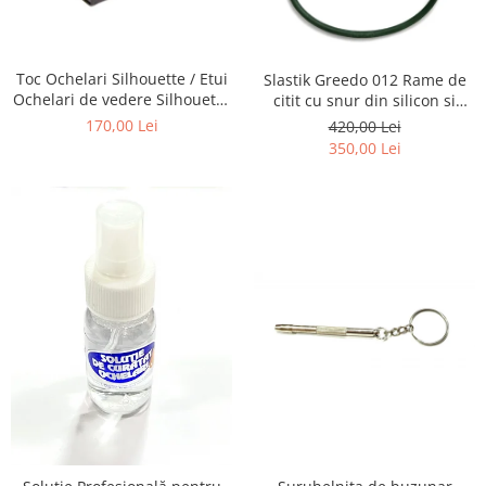
Emporio Armani
Escada
Furla
Toc Ochelari Silhouette / Etui
Slastik Greedo 012 Rame de
Gucci
Ochelari de vedere Silhouette
citit cu snur din silicon si
Titan Foldable case + Laveta
magnet la nas.
Guess
170,00 Lei
420,00 Lei
Silhouette
350,00 Lei
Hackett London
Hugo Boss
J.F.Rey
Jaguar
Jean Louis Bertier
Just Cavalli
Miraflex
Mondoo
Montblanc
Moonlight
Nina Ricci
Ocean