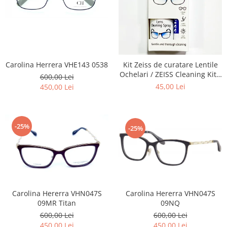
Carolina Herrera VHE143 0538
Kit Zeiss de curatare Lentile
Ochelari / ZEISS Cleaning Kit -
600,00 Lei
Recomandat la intretinerea
45,00 Lei
450,00 Lei
lentilelor de Ochelari ,
Obiectivelor Foto-Video,
Telescoapelor, Ecranelor de
Telefoane, La aplicarea de
-25%
-25%
Folii
Carolina Hererra VHN047S
Carolina Hererra VHN047S
09MR Titan
09NQ
600,00 Lei
600,00 Lei
450,00 Lei
450,00 Lei