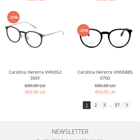
-25%
-25%
Carolina Hererra VHN588S
Carolina Hererra VHN052
0700
300Y
600,00 Lei
600,00 Lei
450,00 Lei
450,00 Lei
1
2
3
37
...
NEWSLETTER