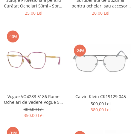
Surubelnita de buzunar
Soluție Profesională pentru
Point
pentru ochelari sau accesorii
Curățat Ochelari 50ml - Spray
Polaroid
mici.
Anti-Urme pentru Lentile,
20,00 Lei
25,00 Lei
Police
Ecrane și Optică 50ml
Porsche Design
Puma
-13%
Ray Ban
Romeo Careye
-24%
Silhouette
Slastik
Stepper Titan
Sunfire
Swarovski
Titanflex
Calvin Klein CK19129 045
Vogue VO4283 5186 Rame
Ochelari de Vedere Vogue 53-
TOUS
500,00 Lei
17-140
400,00 Lei
380,00 Lei
Versace
350,00 Lei
Vogue
Zeiss
-31%