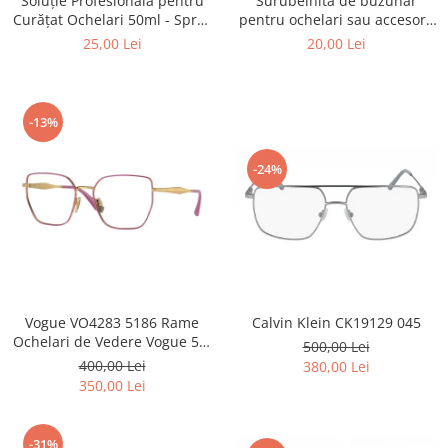
Surubelnita de buzunar
Soluție Profesională pentru
Point
pentru ochelari sau accesorii
Curățat Ochelari 50ml - Spray
Polaroid
mici.
Anti-Urme pentru Lentile,
20,00 Lei
25,00 Lei
Police
Ecrane și Optică 50ml
Porsche Design
Puma
-13%
Ray Ban
Romeo Careye
-24%
Silhouette
Slastik
Stepper Titan
Sunfire
Swarovski
Titanflex
Calvin Klein CK19129 045
Vogue VO4283 5186 Rame
Ochelari de Vedere Vogue 53-
TOUS
500,00 Lei
17-140
400,00 Lei
380,00 Lei
Versace
350,00 Lei
Vogue
Zeiss
-31%