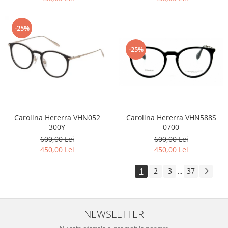
-25%
-25%
Carolina Hererra VHN588S
Carolina Hererra VHN052
0700
300Y
600,00 Lei
600,00 Lei
450,00 Lei
450,00 Lei
1
2
3
37
...
NEWSLETTER