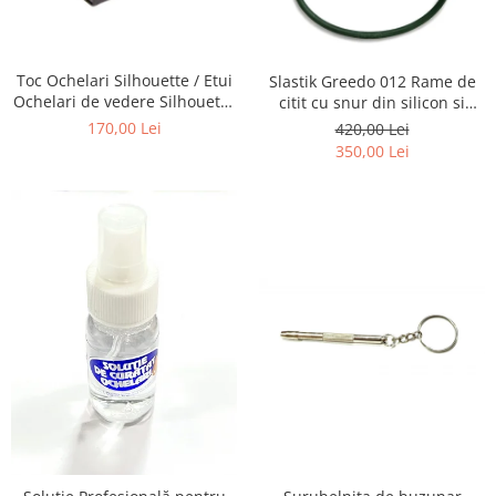
Emporio Armani
Escada
Furla
Toc Ochelari Silhouette / Etui
Slastik Greedo 012 Rame de
Gucci
Ochelari de vedere Silhouette
citit cu snur din silicon si
Titan Foldable case + Laveta
magnet la nas.
Guess
170,00 Lei
420,00 Lei
Silhouette
350,00 Lei
Hackett London
Hugo Boss
J.F.Rey
Jaguar
Jean Louis Bertier
Just Cavalli
Miraflex
Mondoo
Montblanc
Moonlight
Nina Ricci
Ocean