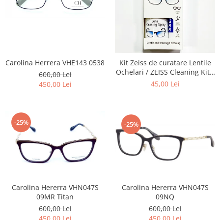
Carolina Herrera VHE143 0538
Kit Zeiss de curatare Lentile
Ochelari / ZEISS Cleaning Kit -
600,00 Lei
Recomandat la intretinerea
45,00 Lei
450,00 Lei
lentilelor de Ochelari ,
Obiectivelor Foto-Video,
Telescoapelor, Ecranelor de
Telefoane, La aplicarea de
-25%
-25%
Folii
Carolina Hererra VHN047S
Carolina Hererra VHN047S
09MR Titan
09NQ
600,00 Lei
600,00 Lei
450,00 Lei
450,00 Lei