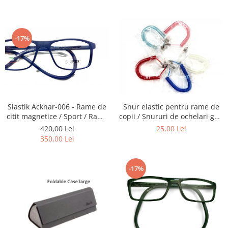
Carbon / Metal
telescoapelor, ecranelor de
ochelari, obiectivelor Foto,
Telefoane etc
telescoapelor, ecranelor de
Metal ( Aluminum )
Telefoane etc
Metal + Plastic
-17%
Titan + Aur
Titan + silicon
Ultem
Brand
Ana Hickmann
Slastik Acknar-006 - Rame de
Snur elastic pentru rame de
Ben.X
citit magnetice / Sport / Rame
copii / Șnururi de ochelari gen
Ochelari de Vedere Slastik
Arc.
Blumarine
420,00 Lei
25,00 Lei
350,00 Lei
Carolina Herrera
Cazal
CK
-17%
Converse
Cubista
Diesel
Dunhill