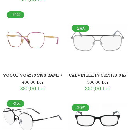
Romeo Careye
Silhouette
-13%
Slastik
Stepper Titan
-24%
Sunfire
Swarovski
Titanflex
TOUS
Versace
Vogue
CALVIN KLEIN CK19129 045
VOGUE VO
Zeiss
500,00 Lei
400,00 Lei
380,00 Lei
350,00 Lei
-31%
-30%