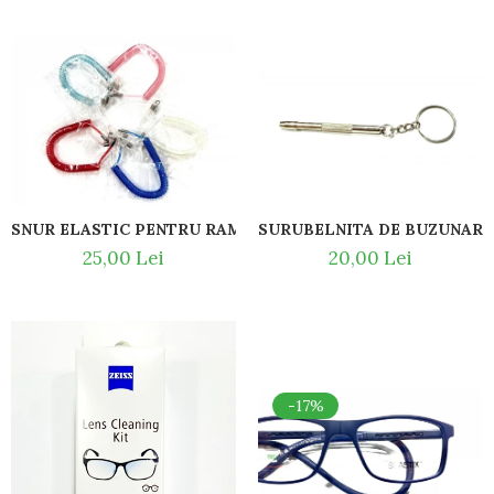
Titan + Aur
Titan + silicon
Ultem
Brand
Ana Hickmann
Ben.X
Blumarine
Carolina Herrera
SNUR ELASTIC PENTRU RAME DE COPII / ȘNURURI DE OCH
SURUBELNITA DE BUZUNAR P
Cazal
25,00 Lei
20,00 Lei
CK
Converse
Cubista
Diesel
Dunhill
Emporio Armani
-17%
Escada
Furla
Gucci