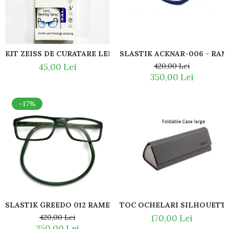
Guess
Hackett London
Hugo Boss
J.F.Rey
KIT ZEISS DE C
SLASTI
Jaguar
45,00 Lei
420,00 Lei
Jean Louis Bertier
350,00 Lei
Just Cavalli
Miraflex
-17%
Mondoo
Montblanc
Moonlight
Nina Ricci
Ocean
Point
Polaroid
Police
Porsche Design
TOC OCHELARI SILHOUETTE
SLASTIK GREEDO 012 RAME DE CITIT CU SNUR DIN 
Puma
170,00 Lei
420,00 Lei
Ray Ban
350,00 Lei