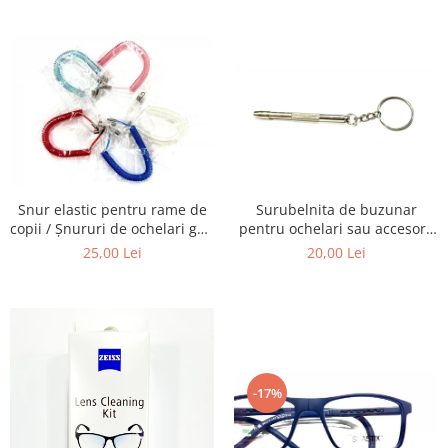
Carbon / Metal
telescoapelor, ecranelor de
ochelari, obiectivelor Foto,
Telefoane etc
telescoapelor, ecranelor de
Metal ( Aluminum )
Telefoane etc
Metal + Plastic
Titan + Aur
Titan + silicon
Ultem
Brand
Ana Hickmann
Snur elastic pentru rame de
Surubelnita de buzunar
Ben.X
copii / Șnururi de ochelari gen
pentru ochelari sau accesorii
Arc.
mici.
Blumarine
25,00 Lei
20,00 Lei
Carolina Herrera
Cazal
CK
Converse
Cubista
-17%
Diesel
Dunhill