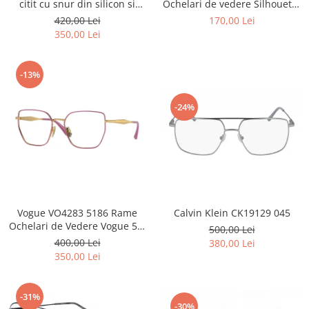
Point
Ochelari de vedere Silhouette
citit cu snur din silicon si
Titan Foldable case + Laveta
magnet la nas.
170,00 Lei
420,00 Lei
Polaroid
Silhouette
350,00 Lei
Police
Porsche Design
Puma
-13%
Ray Ban
-24%
Romeo Careye
Silhouette
Slastik
Stepper Titan
Sunfire
Swarovski
Calvin Klein CK19129 045
Vogue VO4283 5186 Rame
Titanflex
Ochelari de Vedere Vogue 53-
500,00 Lei
TOUS
17-140
400,00 Lei
380,00 Lei
Versace
350,00 Lei
Vogue
Zeiss
-31%
-30%