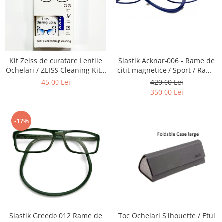
Emporio Armani
Escada
Furla
Gucci
Guess
Kit Zeiss de curatare Lentile
Slastik Acknar-006 - Rame de
Hackett London
Ochelari / ZEISS Cleaning Kit -
citit magnetice / Sport / Rame
Recomandat la intretinerea
Ochelari de Vedere Slastik
45,00 Lei
420,00 Lei
Hugo Boss
lentilelor de Ochelari ,
350,00 Lei
J.F.Rey
Obiectivelor Foto-Video,
Telescoapelor, Ecranelor de
Jaguar
Telefoane, La aplicarea de
Jean Louis Bertier
-17%
Folii
Just Cavalli
Miraflex
Mondoo
Montblanc
Moonlight
Nina Ricci
Ocean
Toc Ochelari Silhouette / Etui
Slastik Greedo 012 Rame de