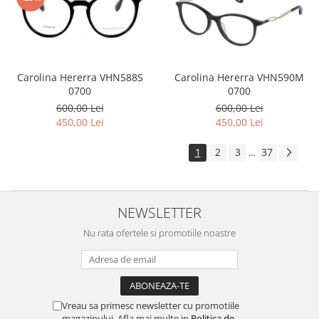
Carolina Hererra VHN588S
Carolina Hererra VHN590M
0700
0700
600,00 Lei
600,00 Lei
450,00 Lei
450,00 Lei
1
2
3
37
...
NEWSLETTER
Nu rata ofertele si promotiile noastre
Vreau sa primesc newsletter cu promotiile
magazinului. Afla mai multe in
Politica de