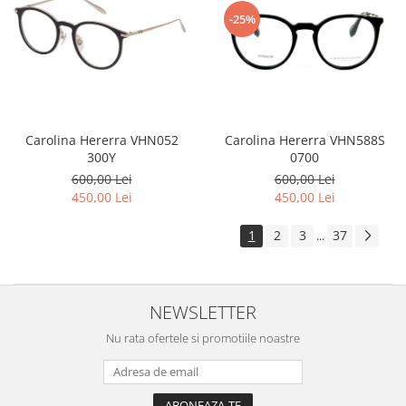
-25%
Carolina Hererra VHN588S
Carolina Hererra VHN052
0700
300Y
600,00 Lei
600,00 Lei
450,00 Lei
450,00 Lei
1
2
3
37
...
NEWSLETTER
Nu rata ofertele si promotiile noastre