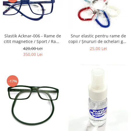
Emporio Armani
Escada
Furla
Gucci
Guess
Slastik Acknar-006 - Rame de
Snur elastic pentru rame de
Hackett London
citit magnetice / Sport / Rame
copii / Șnururi de ochelari gen
Ochelari de Vedere Slastik
Arc.
420,00 Lei
25,00 Lei
Hugo Boss
350,00 Lei
J.F.Rey
Jaguar
Jean Louis Bertier
Just Cavalli
-17%
Miraflex
Mondoo
Montblanc
Moonlight
Nina Ricci
Ocean