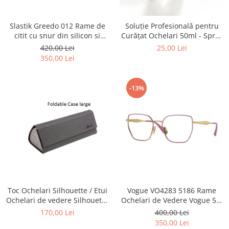
Point
Polaroid
Slastik Greedo 012 Rame de
Soluție Profesională pentru
Police
citit cu snur din silicon si
Curățat Ochelari 50ml - Spray
Porsche Design
magnet la nas.
Anti-Urme pentru Lentile,
420,00 Lei
25,00 Lei
Ecrane și Optică 50ml
Puma
350,00 Lei
Ray Ban
Romeo Careye
-13%
Silhouette
Slastik
Stepper Titan
Sunfire
Swarovski
Titanflex
TOUS
Versace
Toc Ochelari Silhouette / Etui
Vogue VO4283 5186 Rame
Ochelari de vedere Silhouette
Ochelari de Vedere Vogue 53-
Vogue
Titan Foldable case + Laveta
17-140
170,00 Lei
400,00 Lei
Zeiss
Silhouette
350,00 Lei