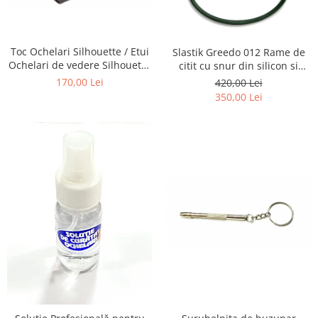
Emporio Armani
Escada
Furla
Toc Ochelari Silhouette / Etui
Slastik Greedo 012 Rame de
Gucci
Ochelari de vedere Silhouette
citit cu snur din silicon si
Titan Foldable case + Laveta
magnet la nas.
Guess
170,00 Lei
420,00 Lei
Silhouette
350,00 Lei
Hackett London
Hugo Boss
J.F.Rey
Jaguar
Jean Louis Bertier
Just Cavalli
Miraflex
Mondoo
Montblanc
Moonlight
Nina Ricci
Ocean