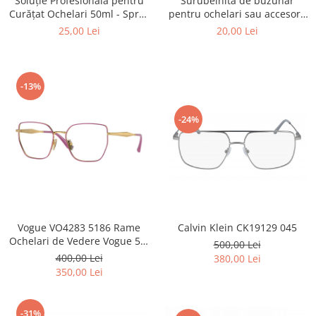
Surubelnita de buzunar
Soluție Profesională pentru
Point
pentru ochelari sau accesorii
Curățat Ochelari 50ml - Spray
Polaroid
mici.
Anti-Urme pentru Lentile,
20,00 Lei
25,00 Lei
Police
Ecrane și Optică 50ml
Porsche Design
Puma
-13%
Ray Ban
Romeo Careye
-24%
Silhouette
Slastik
Stepper Titan
Sunfire
Swarovski
Titanflex
Calvin Klein CK19129 045
Vogue VO4283 5186 Rame
Ochelari de Vedere Vogue 53-
TOUS
500,00 Lei
17-140
400,00 Lei
380,00 Lei
Versace
350,00 Lei
Vogue
Zeiss
-31%