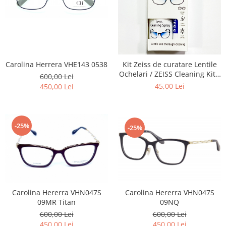
Carolina Herrera VHE143 0538
Kit Zeiss de curatare Lentile
Ochelari / ZEISS Cleaning Kit -
600,00 Lei
Recomandat la intretinerea
45,00 Lei
450,00 Lei
lentilelor de Ochelari ,
Obiectivelor Foto-Video,
Telescoapelor, Ecranelor de
Telefoane, La aplicarea de
-25%
-25%
Folii
Carolina Hererra VHN047S
Carolina Hererra VHN047S
09MR Titan
09NQ
600,00 Lei
600,00 Lei
450,00 Lei
450,00 Lei