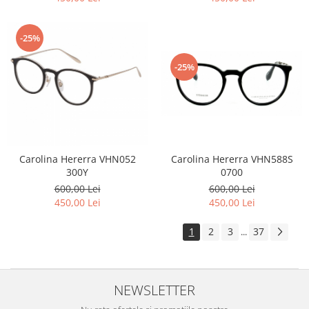
-25%
-25%
Carolina Hererra VHN588S
Carolina Hererra VHN052
0700
300Y
600,00 Lei
600,00 Lei
450,00 Lei
450,00 Lei
1
2
3
37
...
NEWSLETTER