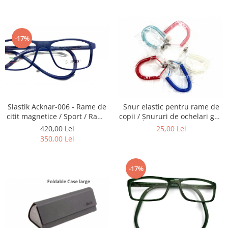
Carbon / Metal
telescoapelor, ecranelor de
ochelari, obiectivelor Foto,
Telefoane etc
telescoapelor, ecranelor de
Metal ( Aluminum )
Telefoane etc
Metal + Plastic
-17%
Titan + Aur
Titan + silicon
Ultem
Brand
Ana Hickmann
Slastik Acknar-006 - Rame de
Snur elastic pentru rame de
Ben.X
citit magnetice / Sport / Rame
copii / Șnururi de ochelari gen
Ochelari de Vedere Slastik
Arc.
Blumarine
420,00 Lei
25,00 Lei
350,00 Lei
Carolina Herrera
Cazal
CK
-17%
Converse
Cubista
Diesel
Dunhill