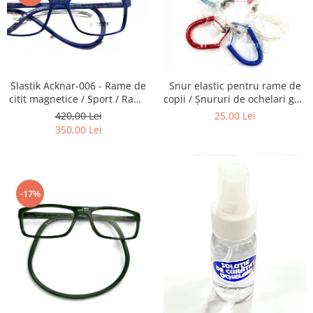
Emporio Armani
Escada
Furla
Gucci
Guess
Slastik Acknar-006 - Rame de
Snur elastic pentru rame de
Hackett London
citit magnetice / Sport / Rame
copii / Șnururi de ochelari gen
Ochelari de Vedere Slastik
Arc.
420,00 Lei
25,00 Lei
Hugo Boss
350,00 Lei
J.F.Rey
Jaguar
Jean Louis Bertier
Just Cavalli
-17%
Miraflex
Mondoo
Montblanc
Moonlight
Nina Ricci
Ocean