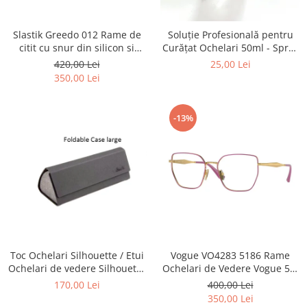
Point
Polaroid
Slastik Greedo 012 Rame de
Soluție Profesională pentru
Police
citit cu snur din silicon si
Curățat Ochelari 50ml - Spray
Porsche Design
magnet la nas.
Anti-Urme pentru Lentile,
420,00 Lei
25,00 Lei
Ecrane și Optică 50ml
Puma
350,00 Lei
Ray Ban
Romeo Careye
-13%
Silhouette
Slastik
Stepper Titan
Sunfire
Swarovski
Titanflex
TOUS
Versace
Toc Ochelari Silhouette / Etui
Vogue VO4283 5186 Rame
Ochelari de vedere Silhouette
Ochelari de Vedere Vogue 53-
Vogue
Titan Foldable case + Laveta
17-140
170,00 Lei
400,00 Lei
Zeiss
Silhouette
350,00 Lei