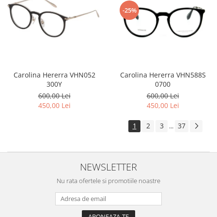
-25%
Carolina Hererra VHN588S
Carolina Hererra VHN052
0700
300Y
600,00 Lei
600,00 Lei
450,00 Lei
450,00 Lei
1
2
3
37
...
NEWSLETTER
Nu rata ofertele si promotiile noastre