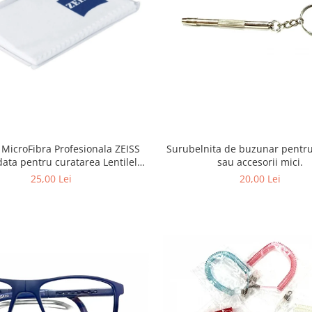
/ MicroFibra Profesionala ZEISS
Surubelnita de buzunar pentru
ta pentru curatarea Lentilelor
sau accesorii mici.
ochelari, obiectivelor Foto,
25,00 Lei
20,00 Lei
elor, ecranelor de Telefoane etc