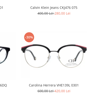
Calvin Klein Jeans CKJ476 075
01
400,00 Lei
280,00 Lei
-30%
06DQ
Carolina Herrera VHE139L 0301
600,00 Lei
420,00 Lei