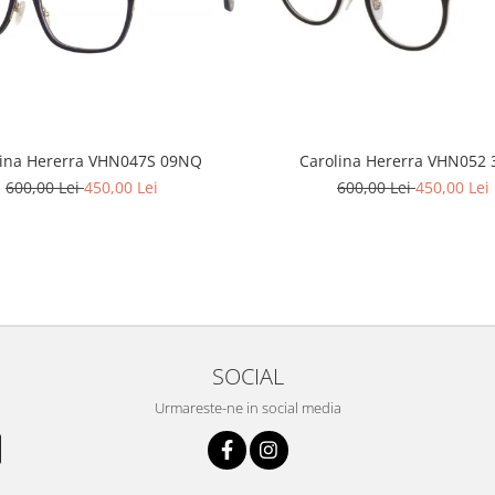
lina Hererra VHN047S 09NQ
Carolina Hererra VHN052 
600,00 Lei
450,00 Lei
600,00 Lei
450,00 Lei
SOCIAL
Urmareste-ne in social media