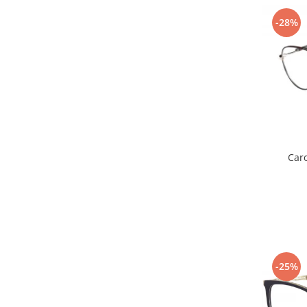
-28%
Car
-25%