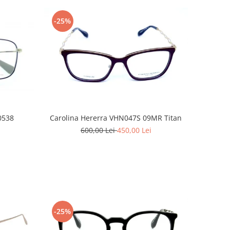
-25%
0538
Carolina Hererra VHN047S 09MR Titan
600,00 Lei
450,00 Lei
-25%