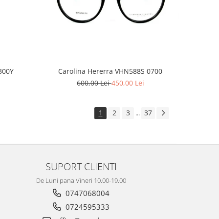
300Y
Carolina Hererra VHN588S 0700
600,00 Lei
450,00 Lei
1
2
3
37
...
SUPORT CLIENTI
De Luni pana Vineri 10.00-19.00
0747068004
0724595333