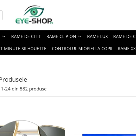
E
RAME DE CITIT
RAME CLIP-ON
RAME LUX
RAME DE C
ST MINUTE SILHOUETTE
CONTROLUL MIOPIEI LA COPII
RAME XXL
Produsele
1-
24
din
882
produse