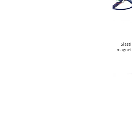
Emporio Armani
Escada
Furla
Gucci
Guess
Hackett London
Slastik Ac
Hugo Boss
magneti
J.F.Rey
Jaguar
Jean Louis Bertier
Just Cavalli
Miraflex
Mondoo
Montblanc
Moonlight
Nina Ricci
Ocean