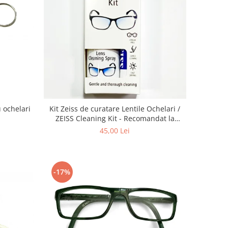
 ochelari
Kit Zeiss de curatare Lentile Ochelari /
ZEISS Cleaning Kit - Recomandat la
intretinerea lentilelor de Ochelari ,
45,00 Lei
Obiectivelor Foto-Video, Telescoapelor,
Ecranelor de Telefoane, La aplicarea de
Folii
-17%