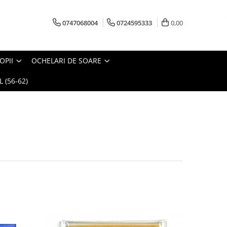
0747068004
0724595333
0,00
OPII
OCHELARI DE SOARE
 (56-62)