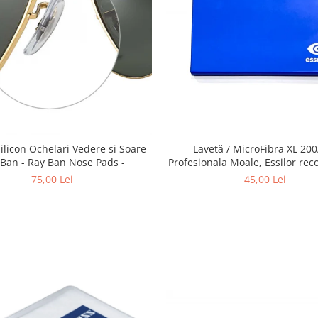
Lavetă / MicroFibra XL 20
Silicon Ochelari Vedere si Soare
Profesionala Moale, Essilor re
 Ban - Ray Ban Nose Pads -
pentru curatarea Lentilelor de 
45,00 Lei
75,00 Lei
obiectivelor Foto, telescoapelor
de Telefoane etc