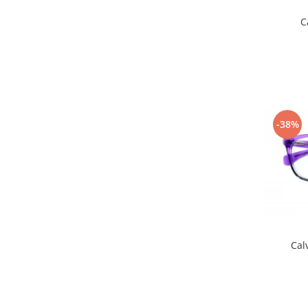
C
-38%
Cal