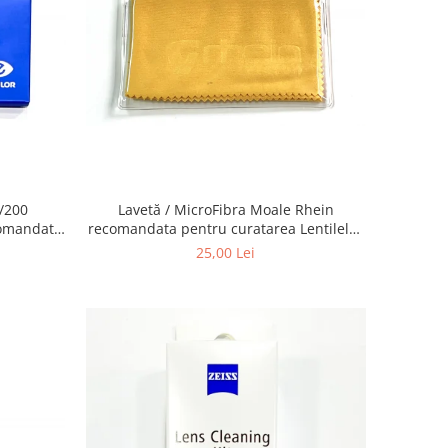
0/200
Lavetă / MicroFibra Moale Rhein
comandata
recomandata pentru curatarea Lentilelor
ochelari,
de ochelari, a obiectivelor Foto,
25,00 Lei
, ecranelor
telescoapelor, ecranelor de Telefoane etc