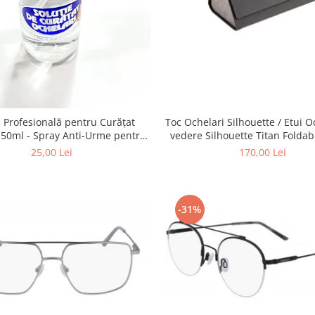
e Profesională pentru Curățat
Toc Ochelari Silhouette / Etui O
 Anti-Urme pentru
vedere Silhouette Titan Foldab
tile, Ecrane și Optică 50ml
Laveta Silhouette
25,00 Lei
170,00 Lei
-31%