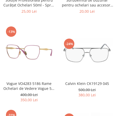
Surubelnita de buzunar
Soluție Profesională pentru
Point
pentru ochelari sau accesorii
Curățat Ochelari 50ml - Spray
Polaroid
mici.
Anti-Urme pentru Lentile,
20,00 Lei
25,00 Lei
Police
Ecrane și Optică 50ml
Porsche Design
Puma
-13%
Ray Ban
Romeo Careye
-24%
Silhouette
Slastik
Stepper Titan
Sunfire
Swarovski
Titanflex
Calvin Klein CK19129 045
Vogue VO4283 5186 Rame
Ochelari de Vedere Vogue 53-
TOUS
500,00 Lei
17-140
400,00 Lei
380,00 Lei
Versace
350,00 Lei
Vogue
Zeiss
-31%