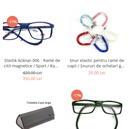
Carbon / Metal
telescoapelor, ecranelor de
ochelari, obiectivelor Foto,
Telefoane etc
telescoapelor, ecranelor de
Metal ( Aluminum )
Telefoane etc
Metal + Plastic
-17%
Titan + Aur
Titan + silicon
Ultem
Brand
Ana Hickmann
Slastik Acknar-006 - Rame de
Snur elastic pentru rame de
Ben.X
citit magnetice / Sport / Rame
copii / Șnururi de ochelari gen
Ochelari de Vedere Slastik
Arc.
Blumarine
420,00 Lei
25,00 Lei
350,00 Lei
Carolina Herrera
Cazal
CK
-17%
Converse
Cubista
Diesel
Dunhill