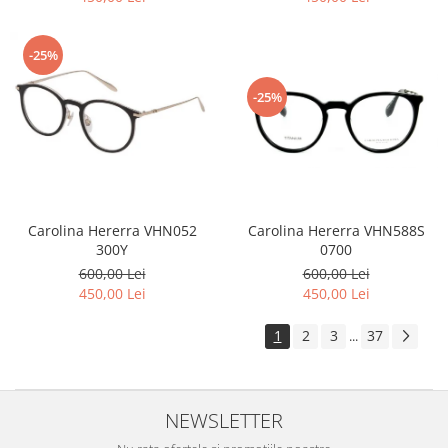
-25%
-25%
Carolina Hererra VHN588S
Carolina Hererra VHN052
0700
300Y
600,00 Lei
600,00 Lei
450,00 Lei
450,00 Lei
1
2
3
37
...
NEWSLETTER