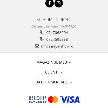
Carbon / Metal
Metal ( Aluminum )
Metal + Plastic
SUPORT CLIENTI
Titan + Aur
De Luni pana Vineri 10.00-19.00
Titan + silicon
0747068004
Ultem
0724595333
Brand
office@eye-shop.ro
Ana Hickmann
Ben.X
Blumarine
MAGAZINUL MEU
Carolina Herrera
CLIENTI
Cazal
CK
DATE COMERCIALE
Converse
Cubista
Diesel
Dunhill