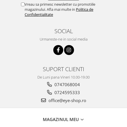
Lentile Subtiate
Patrati
Vreau sa primesc newsletter cu promotiile
Lentile 1.60
magazinului. Afla mai multe in
Politica de
Cat Eye
Confidentialitate
Lentile 1.67
Butterfly
Lentile 1.70
Supradimensionati
SOCIAL
Lentile 1.74
Browline
Lentile 1.76 AS
Urmareste-ne in social media
Dreptunghiulari
Lentile Heliomate ( Fotocromatice
Ovali
)
Polygonal
Lentile De Soare cu Dioptrii sau
Trapez
Fara
SUPORT CLIENTI
Material
Lentile cu Antireflex
De Luni pana Vineri 10.00-19.00
Plastic + Acetat
Lentile Bifocale
0747068004
Metal
Lentile Prismatice ( Pentru
0724595333
Titan
Strabism )
office@eye-shop.ro
Silicon
Lentile destinate Conducatorilor
Lemn
Auto
Aur
MAGAZINUL MEU
ESSILOR Stellest
Acetat / Carbon