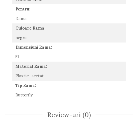
Romeo Careye
Pentru:
Silhouette
Dama
Slastik
Culoare Rama:
Stepper Titan
Sunfire
negru
Swarovski
Dimensiuni Rama:
Titanflex
51
TOUS
Versace
Material Rama:
Vogue
Plastic , acetat
Zeiss
Tip Rama:
Butterfly
Review-uri
(0)