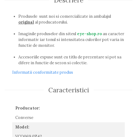
Descriere
Guess
Hackett London
Produsele sunt noi si comercializate in ambalajul
Hugo Boss
original
al producatorului.
J.F.Rey
Jaguar
Imaginile produselor din siteul
eye-shop.ro
au caracter
informativ iar tonul si intensitatea culorilor pot varia in
Jean Louis Bertier
functie de monitor.
Just Cavalli
Miraflex
Accesoriile expuse sunt cu titlu de prezentare si pot sa
Mondoo
difere in functie de sezon si colectie.
Montblanc
Informatii conformitate produs
Moonlight
Nina Ricci
Caracteristici
Ocean
Point
Polaroid
Producator:
Police
Converse
Porsche Design
Model:
Puma
Ray Ban
VCO069 0Z42