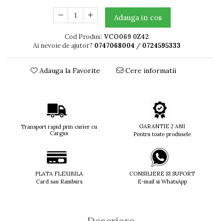
Titan + Aur
Adauga in cos
Titan + silicon
Ultem
Cod Produs:
VCO069 0Z42
Ai nevoie de ajutor?
0747068004
/
0724595333
Brand
Ana Hickmann
Adauga la Favorite
Cere informatii
Ben.X
Blumarine
Carolina Herrera
Cazal
CK
GARANTIE 2 ANI
Transport rapid prin curier cu
Converse
Cargus
Pentru toate produsele
Cubista
Diesel
Dunhill
PLATA FLEXIBILA
CONSILIERE SI SUPORT
Emporio Armani
Card sau Ramburs
E-mail si WhatsApp
Escada
Furla
Gucci