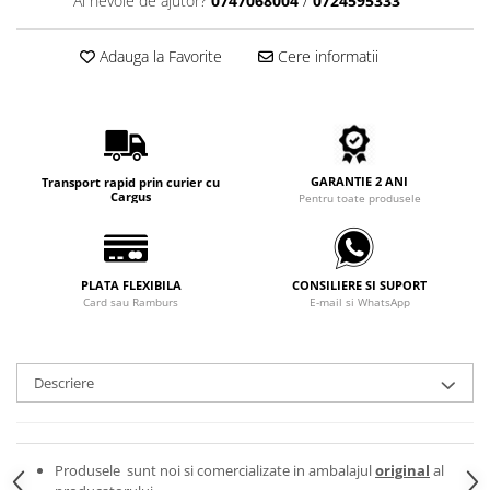
Ai nevoie de ajutor?
0747068004
/
0724595333
Carbon / Metal
Metal ( Aluminum )
Adauga la Favorite
Cere informatii
Metal + Plastic
Titan + Aur
Titan + silicon
Ultem
Brand
GARANTIE 2 ANI
Transport rapid prin curier cu
Cargus
Pentru toate produsele
Ana Hickmann
Ben.X
Blumarine
PLATA FLEXIBILA
CONSILIERE SI SUPORT
Carolina Herrera
Card sau Ramburs
E-mail si WhatsApp
Cazal
CK
Descriere
Converse
Cubista
Diesel
Produsele sunt noi si comercializate in ambalajul
original
al
Dunhill