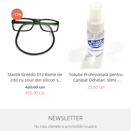
Point
Polaroid
-17%
Police
Porsche Design
Puma
Ray Ban
Romeo Careye
Silhouette
Slastik
Stepper Titan
Slastik Greedo 012 Rame de
Soluție Profesională pentru
Sunfire
citit cu snur din silicon si
Curățat Ochelari 50ml -
Swarovski
magnet la nas.
Spray Anti-Urme pentru
420,00 Lei
25,00 Lei
Lentile, Ecrane și Optică
Titanflex
350,00 Lei
50ml
TOUS
Versace
Vogue
NEWSLETTER
Zeiss
Nu rata ofertele si promotiile noastre