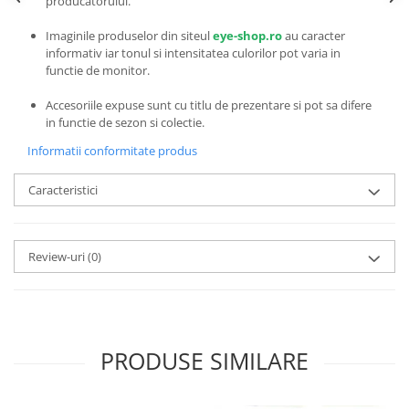
producatorului.
Emporio Armani
Escada
Imaginile produselor din siteul
eye-shop.ro
au caracter
informativ iar tonul si intensitatea culorilor pot varia in
Furla
functie de monitor.
Gucci
Guess
Accesoriile expuse sunt cu titlu de prezentare si pot sa difere
in functie de sezon si colectie.
Hackett London
Informatii conformitate produs
Hugo Boss
J.F.Rey
Caracteristici
Jaguar
Jean Louis Bertier
Just Cavalli
Review-uri
(0)
Miraflex
Mondoo
Montblanc
Moonlight
PRODUSE SIMILARE
Nina Ricci
Ocean