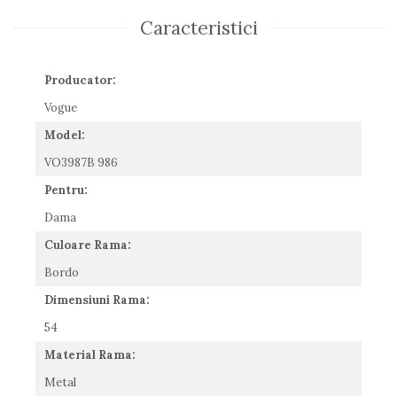
Romeo Careye
Caracteristici
Silhouette
Slastik
Producator:
Stepper Titan
Sunfire
Vogue
Swarovski
Model:
Titanflex
VO3987B 986
TOUS
Versace
Pentru:
Vogue
Dama
Zeiss
Culoare Rama:
Bordo
Dimensiuni Rama:
54
Material Rama:
Metal