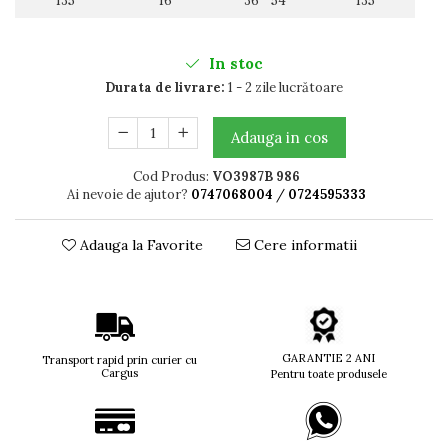
135
16
36 54
135
Titan + Aur
Titan + silicon
In stoc
Ultem
Durata de livrare:
1 - 2 zile lucrătoare
Brand
Ana Hickmann
Adauga in cos
Ben.X
Blumarine
Cod Produs:
VO3987B 986
Ai nevoie de ajutor?
0747068004
/
0724595333
Carolina Herrera
Cazal
CK
Adauga la Favorite
Cere informatii
Converse
Cubista
Diesel
Dunhill
GARANTIE 2 ANI
Transport rapid prin curier cu
Emporio Armani
Cargus
Pentru toate produsele
Escada
Furla
Gucci