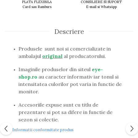
PLATA FLEXIBILA
CONSILIERE SI SUPORT
Guess
Card sau Ramburs
E-mail si WhatsApp
Hackett London
Hugo Boss
J.F.Rey
Descriere
Jaguar
Jean Louis Bertier
Just Cavalli
Produsele sunt noi si comercializate in
Miraflex
ambalajul
original
al producatorului.
Mondoo
Imaginile produselor din siteul
eye-
Montblanc
shop.ro
au caracter informativ iar tonul si
Moonlight
intensitatea culorilor pot varia in functie de
Nina Ricci
monitor.
Ocean
Point
Accesoriile expuse sunt cu titlu de
Polaroid
prezentare si pot sa difere in functie de
Police
sezon si colectie.
Porsche Design
Puma
Informatii conformitate produs
Ray Ban