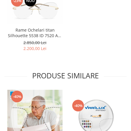
-23%
NOU
Rame Ochelari titan
Silhouette 5538 ID 7520 Aur
23K
2.850,00 Lei
2.200,00 Lei
PRODUSE SIMILARE
-40%
-40%