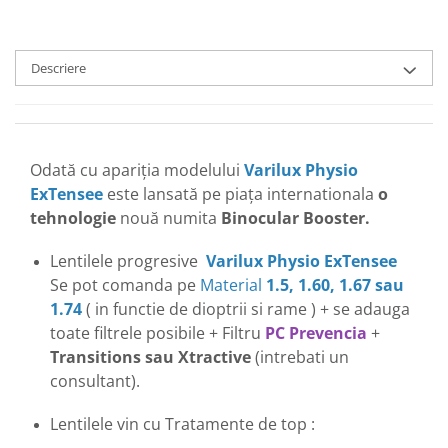
Emporio Armani
Escada
Furla
Descriere
Gucci
Guess
Hackett London
Hugo Boss
Odată cu apariția modelului
Varilux Physio
ExTensee
este lansată pe piața internationala
o
J.F.Rey
tehnologie
nouă numita
Binocular Booster.
Jaguar
Jean Louis Bertier
Lentilele progresive
Varilux Physio ExTensee
Just Cavalli
Se pot comanda pe
Material
1.5, 1.60, 1.67 sau
Miraflex
1.74
( in functie de dioptrii si rame ) + se adauga
Mondoo
toate filtrele posibile + Filtru
PC Prevencia
+
Montblanc
Transitions sau Xtractive
(intrebati un
Moonlight
consultant).
Nina Ricci
Lentilele vin cu Tratamente de top :
Ocean