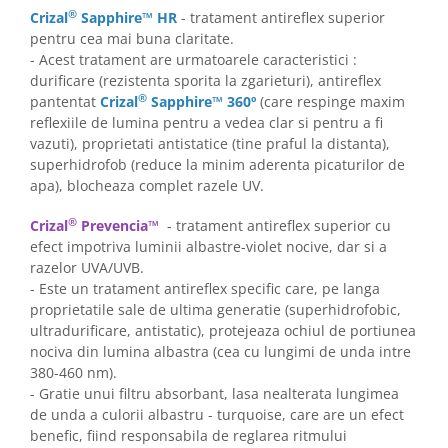
Point
®
Crizal
Sapphire™ HR
- tratament antireflex superior
Polaroid
pentru cea mai buna claritate.
Police
- Acest tratament are urmatoarele caracteristici :
durificare (rezistenta sporita la zgarieturi), antireflex
Porsche Design
®
pantentat
Crizal
Sapphire™ 360º
(care respinge maxim
Puma
reflexiile de lumina pentru a vedea clar si pentru a fi
Ray Ban
vazuti), proprietati antistatice (tine praful la distanta),
Romeo Careye
superhidrofob (reduce la minim aderenta picaturilor de
apa), blocheaza complet razele UV.
Silhouette
Slastik
®
Crizal
Prevencia™
-
tratament antireflex superior cu
Stepper Titan
efect impotriva luminii albastre-violet nocive, dar si a
Sunfire
razelor UVA/UVB.
- Este un tratament antireflex specific care, pe langa
Swarovski
proprietatile sale de ultima generatie (superhidrofobic,
Titanflex
ultradurificare, antistatic), protejeaza ochiul de portiunea
TOUS
nociva din lumina albastra (cea cu lungimi de unda intre
Versace
380-460 nm).
- Gratie unui filtru absorbant, lasa nealterata lungimea
Vogue
de unda a culorii albastru - turquoise, care are un efect
Zeiss
benefic, fiind responsabila de reglarea ritmului