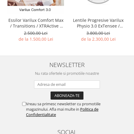
Essilor Varilux Comfort Max
Lentile Progresive Varilux
/ Transitions / XTRActive -
Physio 3.0 ExTensee /
PROMOTIE Lentile
Transitions / XTRActive -
2.500,00 Lei
3.800,00 Lei
progresive Essilor®
Lentile Autentice Essilor -
de la 1.500,00 Lei
de la 2.300,00 Lei
Varilux™ Comfort Max -
PROMOTIE Lentile
toate gradele de subtiere la
progresive Essilor®
un pret UNIC
Varilux™ Physio 3.0 cu
tratament premium si la
NEWSLETTER
alegere or
Nu rata ofertele si promotiile noastre
Vreau sa primesc newsletter cu promotiile
magazinului. Afla mai multe in
Politica de
Confidentialitate
SOCIAL