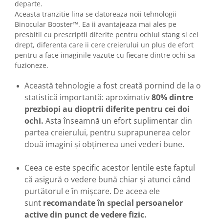
departe.
Aceasta tranzitie lina se datoreaza noii tehnologii
Binocular Booster™. Ea ii avantajeaza mai ales pe
presbitii cu prescriptii diferite pentru ochiul stang si cel
drept, diferenta care ii cere creierului un plus de efort
pentru a face imaginile vazute cu fiecare dintre ochi sa
fuzioneze.
Această tehnologie a fost creată pornind de la o
statistică importantă: aproximativ
80% dintre
prezbiopi au dioptrii diferite pentru cei doi
ochi.
Asta înseamnă un efort suplimentar din
partea creierului, pentru suprapunerea celor
două imagini și obținerea unei vederi bune.
Ceea ce este specific acestor lentile este faptul
că asigură o vedere bună chiar și atunci când
purtătorul e în mișcare. De aceea ele
sunt
recomandate în special persoanelor
active din punct de vedere fizic.