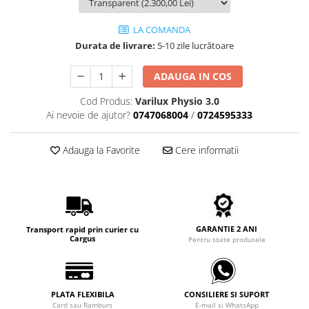
Carbon / Metal
Metal ( Aluminum )
LA COMANDA
Metal + Plastic
Durata de livrare:
5-10 zile lucrătoare
Titan + Aur
ADAUGA IN COS
Titan + silicon
Ultem
Cod Produs:
Varilux Physio 3.0
Ai nevoie de ajutor?
0747068004
/
0724595333
Brand
Ana Hickmann
Adauga la Favorite
Cere informatii
Ben.X
Blumarine
Carolina Herrera
Cazal
CK
GARANTIE 2 ANI
Transport rapid prin curier cu
Cargus
Pentru toate produsele
Converse
Cubista
Diesel
PLATA FLEXIBILA
CONSILIERE SI SUPORT
Dunhill
Card sau Ramburs
E-mail si WhatsApp