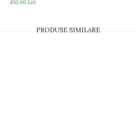
450,00 Lei
PRODUSE SIMILARE
RI CU FILTRU DE MONITOR HOYA HILUX EYAS STOC