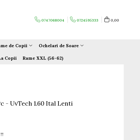
0747068004
0724595333
0,00
me de Copii
Ochelari de Soare
La Copii
Rame XXL (56-62)
Pc - UvTech 1.60 Ital Lenti
!!