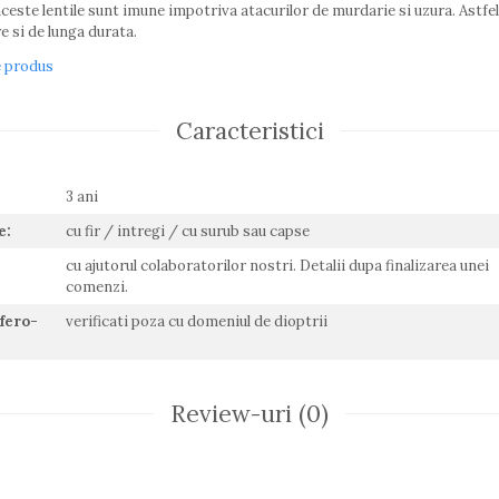
aceste lentile sunt imune impotriva atacurilor de murdarie si uzura. Astfel 
e si de lunga durata.
e produs
Caracteristici
:
3 ani
e:
cu fir / intregi / cu surub sau capse
cu ajutorul colaboratorilor nostri. Detalii dupa finalizarea unei
comenzi.
Sfero-
verificati poza cu domeniul de dioptrii
Review-uri
(0)