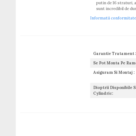
putin de 16 straturi, 
Guess
sunt incredibil de dur
Hackett London
Informatii conformitat
Hugo Boss
J.F.Rey
Jaguar
Jean Louis Bertier
Just Cavalli
Garantie Tratament 
Miraflex
Mondoo
Se Pot Monta Pe Ram
Montblanc
Asiguram Si Montaj :
Moonlight
Nina Ricci
Dioptrii Disponibile 
Ocean
Cylindric:
Point
Polaroid
Police
Porsche Design
Puma
Ray Ban