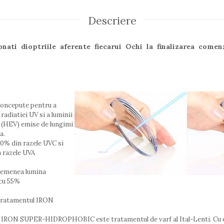
Descriere
ati dioptriile aferente fiecarui Ochi la finalizarea comenz
concepute pentru a
radiatiei UV si a luminii
ie (HEV) emise de lungimi
a.
0% din razele UVC si
 razele UVA
semenea lumina
 cu 55%
 tratamentul IRON
x IRON SUPER-HIDROPHOBIC este tratamentul de varf al Ital-Lenti. Cu o