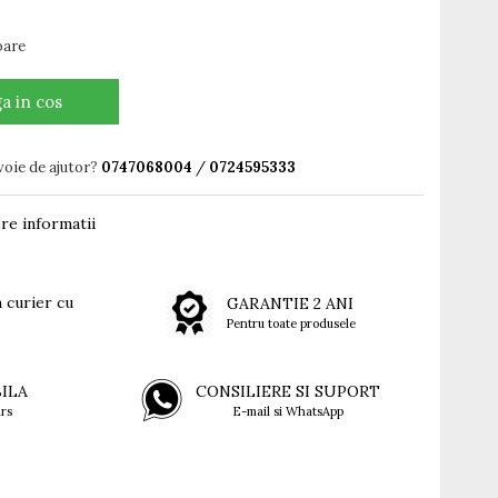
oare
a in cos
voie de ajutor?
0747068004
/
0724595333
re informatii
 curier cu
GARANTIE 2 ANI
Pentru toate produsele
BILA
CONSILIERE SI SUPORT
rs
E-mail si WhatsApp