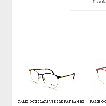
Daca do
Romeo Careye
Silhouette
Slastik
Stepper Titan
Sunfire
Swarovski
Titanflex
TOUS
Versace
Vogue
Zeiss
RAME OCHELARI VEDERE RAY BAN RB6375 2890 51
RAME OC