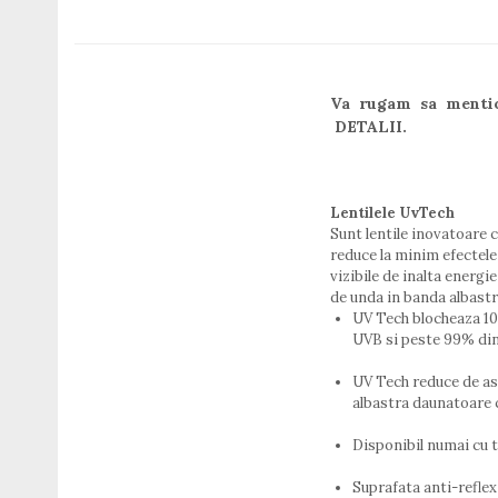
Titan + Aur
Titan + silicon
Ultem
Va rugam sa mention
Brand
DETALII.
Ana Hickmann
Ben.X
Blumarine
Lentilele UvTech
Carolina Herrera
Sunt lentile inovatoare 
Cazal
reduce la minim efectele 
CK
vizibile de inalta energ
de unda in banda albastr
Converse
UV Tech blocheaza 10
Cubista
UVB si peste 99% din
Diesel
Dunhill
UV Tech reduce de a
albastra daunatoare
Emporio Armani
Escada
Disponibil numai cu
Furla
Gucci
Suprafata anti-refle