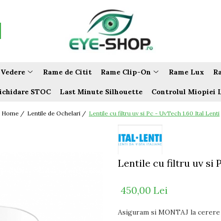
 Vedere
Rame de Citit
Rame Clip-On
Rame Lux
Ra
ichidare STOC
Last Minute Silhouette
Controlul Miopiei 
Home /
Lentile de Ochelari /
Lentile cu filtru uv si Pc - UvTech 1.60 Ital Lenti
Lentile cu filtru uv si 
450,00 Lei
Asiguram si MONTAJ la cerere !