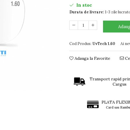
In stoc
Durata de livrare:
1-3 zile lucrat
Adaug
Cod Produs:
UvTech 1.60
Ai ne
Adauga la Favorite
Ce
Transport rapid prin
Cargus
PLATA FLEXI
Card sau Rambu