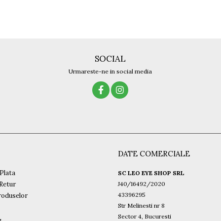
SOCIAL
Urmareste-ne in social media
DATE COMERCIALE
Plata
SC LEO EYE SHOP SRL
 Retur
J40/16492/2020
43396295
roduselor
Str Melinesti nr 8
Sector 4, Bucuresti
L