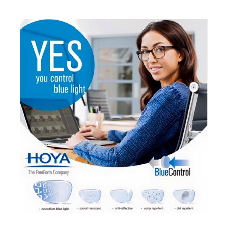
Romeo Careye
Silhouette
Slastik
Stepper Titan
Sunfire
Swarovski
Titanflex
TOUS
Versace
Vogue
Zeiss