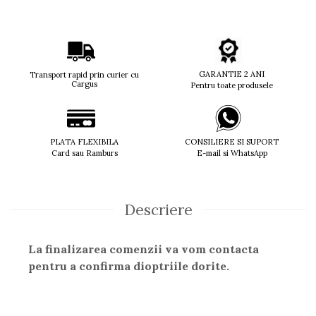
Guess
Hackett London
Hugo Boss
J.F.Rey
GARANTIE 2 ANI
Jaguar
Transport rapid prin curier cu
Cargus
Pentru toate produsele
Jean Louis Bertier
Just Cavalli
Miraflex
PLATA FLEXIBILA
CONSILIERE SI SUPORT
Mondoo
Card sau Ramburs
E-mail si WhatsApp
Montblanc
Moonlight
Nina Ricci
Descriere
Ocean
Point
Polaroid
La finalizarea comenzii va vom contacta
Police
pentru a confirma dioptriile dorite.
Porsche Design
Puma
Ray Ban