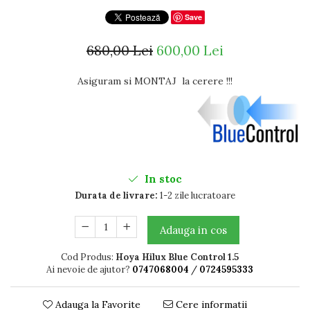
Titan + Aur
Save
Titan + silicon
680,00 Lei
600,00 Lei
Ultem
Brand
Asiguram si MONTAJ la cerere !!!
Ana Hickmann
Ben.X
Blumarine
Carolina Herrera
Cazal
CK
In stoc
Converse
Durata de livrare:
1-2 zile lucratoare
Cubista
Diesel
Adauga in cos
Dunhill
Emporio Armani
Cod Produs:
Hoya Hilux Blue Control 1.5
Escada
Ai nevoie de ajutor?
0747068004
/
0724595333
Furla
Gucci
Adauga la Favorite
Cere informatii