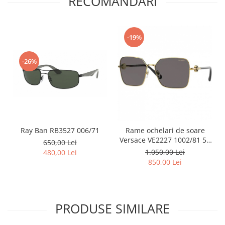
RECOMANDARI
Point
Polaroid
Police
-19%
Porsche Design
Puma
-26%
Ray Ban
Romeo Careye
Silhouette
Slastik
Stepper Titan
Ray Ban RB3527 006/71
Rame ochelari de soare
Sunfire
Versace VE2227 1002/81 59
650,00 Lei
Swarovski
15 140 Polarizat
1.050,00 Lei
480,00 Lei
Titanflex
850,00 Lei
TOUS
Versace
Vogue
PRODUSE SIMILARE
Zeiss