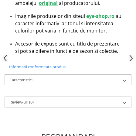
ambalajul
original
al producatorului.
Emporio Armani
Escada
Imaginile produselor din siteul
eye-shop.ro
au
Furla
caracter informativ iar tonul si intensitatea
Gucci
culorilor pot varia in functie de monitor.
Guess
Hackett London
Accesoriile expuse sunt cu titlu de prezentare
Hugo Boss
si pot sa difere in functie de sezon si colectie.
J.F.Rey
Jaguar
Informatii conformitate produs
Jean Louis Bertier
Caracteristici
Just Cavalli
Miraflex
Mondoo
Review-uri
(0)
Montblanc
Moonlight
Nina Ricci
Ocean