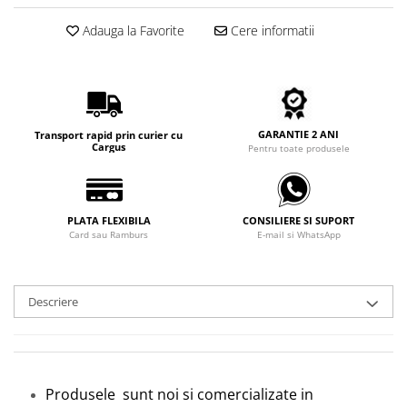
Carbon / Metal
Adauga la Favorite
Cere informatii
Metal ( Aluminum )
Metal + Plastic
Titan + Aur
Titan + silicon
Ultem
GARANTIE 2 ANI
Transport rapid prin curier cu
Cargus
Pentru toate produsele
Brand
Ana Hickmann
Ben.X
PLATA FLEXIBILA
CONSILIERE SI SUPORT
Blumarine
Card sau Ramburs
E-mail si WhatsApp
Carolina Herrera
Cazal
CK
Descriere
Converse
Cubista
Diesel
Dunhill
Produsele sunt noi si comercializate in