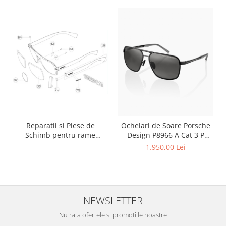
Reparatii si Piese de
Ochelari de Soare Porsche
Schimb pentru rame
Design P8966 A Cat 3 P
Versace si Emporio Armani
Polarizat XTR
1.950,00 Lei
NEWSLETTER
Nu rata ofertele si promotiile noastre