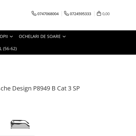
0747068004
0724595333
0,00
OPII
OCHELARI DE SOARE
 (56-62)
sche Design P8949 B Cat 3 SP