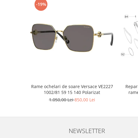
Point
-19%
Polaroid
Police
Porsche Design
Puma
Ray Ban
Romeo Careye
Silhouette
Slastik
Stepper Titan
Sunfire
Rame ochelari de soare Versace VE2227
Repara
Swarovski
1002/81 59 15 140 Polarizat
Titanflex
1.050,00 Lei
850,00 Lei
TOUS
Versace
Vogue
NEWSLETTER
Zeiss