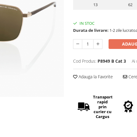
13
62
IN STOC
Durata de livrare:
1-2 zile lucrato
ADAUG
Cod Produs:
P8949 B Cat 3
Ai
Adauga la Favorite
Cere 
Transport
rapid
prin
curier cu
Cargus