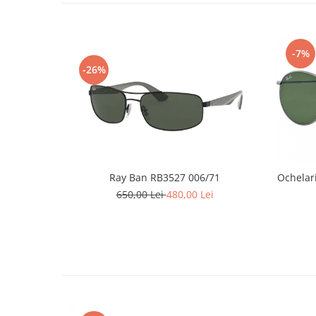
Emporio Armani
Escada
Furla
-7%
Gucci
-26%
Guess
Hackett London
Hugo Boss
J.F.Rey
Jaguar
Jean Louis Bertier
Ray Ban RB3527 006/71
Ochelar
Just Cavalli
650,00 Lei
480,00 Lei
Miraflex
Mondoo
Montblanc
Moonlight
Nina Ricci
Ocean