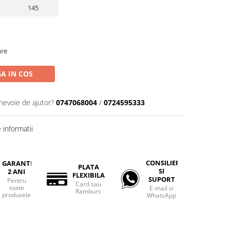
145
are
A IN COS
 nevoie de ajutor?
0747068004
/
0724595333
informatii
CONSILIERE
GARANTIE
PLATA
SI
2 ANI
FLEXIBILA
SUPORT
Pentru
Card sau
toate
E-mail si
Ramburs
produsele
WhatsApp