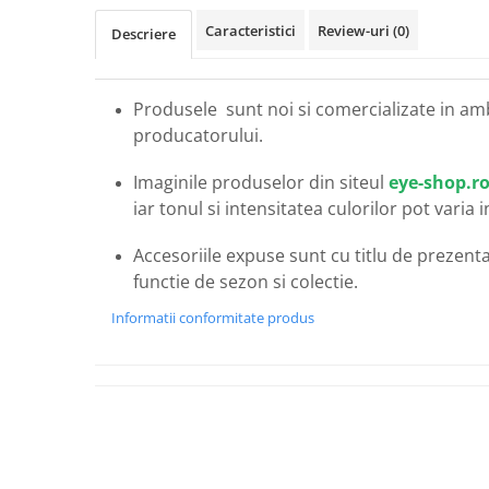
Carbon / Metal
Caracteristici
Review-uri
(0)
Descriere
Metal ( Aluminum )
Metal + Plastic
Titan + Aur
Produsele sunt noi si comercializate in am
Titan + silicon
producatorului.
Ultem
Imaginile produselor din siteul
eye-shop.r
Brand
iar tonul si intensitatea culorilor pot varia 
Ana Hickmann
Ben.X
Accesoriile expuse sunt cu titlu de prezentar
Blumarine
functie de sezon si colectie.
Carolina Herrera
Informatii conformitate produs
Cazal
CK
Converse
Cubista
Diesel
Dunhill