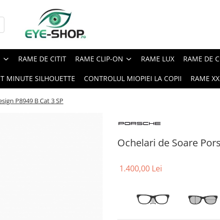
E
RAME DE CITIT
RAME CLIP-ON
RAME LUX
RAME DE C
ST MINUTE SILHOUETTE
CONTROLUL MIOPIEI LA COPII
RAME XXL
esign P8949 B Cat 3 SP
Ochelari de Soare Por
1.400,00 Lei