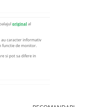
balajul
original
al
o
au caracter informativ
in functie de monitor.
e si pot sa difere in