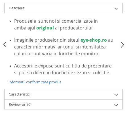
Emporio Armani
Descriere
Escada
Furla
Produsele sunt noi si comercializate in
Gucci
ambalajul
original
al producatorului.
Guess
Imaginile produselor din siteul
eye-shop.ro
au
Hackett London
caracter informativ iar tonul si intensitatea
Hugo Boss
culorilor pot varia in functie de monitor.
J.F.Rey
Jaguar
Accesoriile expuse sunt cu titlu de prezentare
Jean Louis Bertier
si pot sa difere in functie de sezon si colectie.
Just Cavalli
Informatii conformitate produs
Miraflex
Mondoo
Caracteristici
Montblanc
Review-uri
(0)
Moonlight
Nina Ricci
Ocean