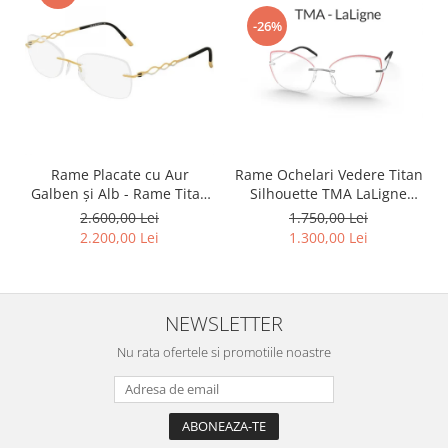
-26%
Rame Ochelari Vedere Titan
Rame Placate cu Aur
Silhouette TMA LaLigne
Galben și Alb - Rame Titan
5568 MJ 6760 Orchid
Silhouette Charming Diva
1.750,00 Lei
2.600,00 Lei
4456 80 6053 140 ( Rama
1.300,00 Lei
2.200,00 Lei
Titan Placată cu Aur 23kt )
NEWSLETTER
Nu rata ofertele si promotiile noastre