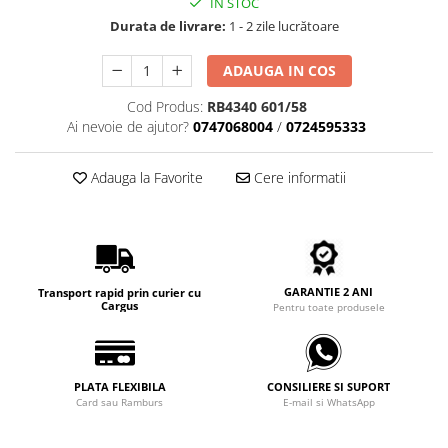
IN STOC
Carbon / Metal
Durata de livrare:
1 - 2 zile lucrătoare
Metal ( Aluminum )
Metal + Plastic
ADAUGA IN COS
Titan + Aur
Cod Produs:
RB4340 601/58
Titan + silicon
Ai nevoie de ajutor?
0747068004
/
0724595333
Ultem
Brand
Adauga la Favorite
Cere informatii
Ana Hickmann
Ben.X
Blumarine
Carolina Herrera
GARANTIE 2 ANI
Transport rapid prin curier cu
Cazal
Cargus
Pentru toate produsele
CK
Converse
Cubista
PLATA FLEXIBILA
CONSILIERE SI SUPORT
Card sau Ramburs
E-mail si WhatsApp
Diesel
Dunhill