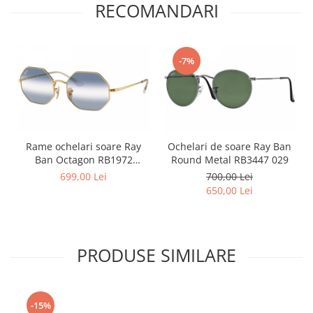
Point
RECOMANDARI
Polaroid
Police
Porsche Design
-7%
Puma
Ray Ban
Romeo Careye
Silhouette
Rame ochelari soare Ray
Ochelari de soare Ray Ban
Slastik
Ban Octagon RB1972
Round Metal RB3447 029
Stepper Titan
001/GA
699,00 Lei
700,00 Lei
Sunfire
650,00 Lei
Swarovski
Titanflex
TOUS
PRODUSE SIMILARE
Versace
Vogue
Zeiss
-15%