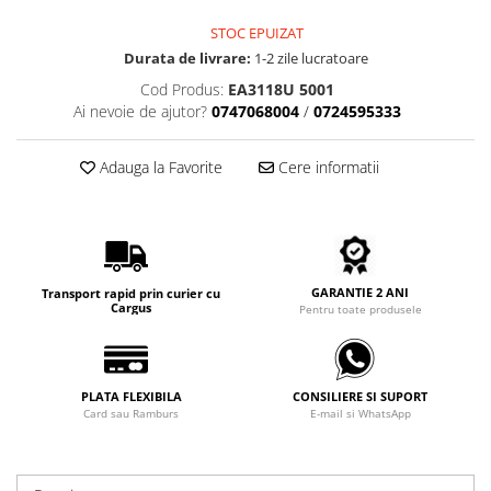
Carbon / Metal
STOC EPUIZAT
Metal ( Aluminum )
Durata de livrare:
1-2 zile lucratoare
Metal + Plastic
Cod Produs:
EA3118U 5001
Titan + Aur
Ai nevoie de ajutor?
0747068004
/
0724595333
Titan + silicon
Ultem
Adauga la Favorite
Cere informatii
Brand
Ana Hickmann
Ben.X
Blumarine
GARANTIE 2 ANI
Transport rapid prin curier cu
Carolina Herrera
Cargus
Pentru toate produsele
Cazal
CK
Converse
PLATA FLEXIBILA
CONSILIERE SI SUPORT
Card sau Ramburs
E-mail si WhatsApp
Cubista
Diesel
Dunhill