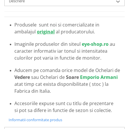
Descriere
Emporio Armani
Escada
Furla
Produsele sunt noi si comercializate in
Gucci
ambalajul
original
al producatorului.
Guess
Hackett London
Imaginile produselor din siteul
eye-shop.ro
au
Hugo Boss
caracter informativ iar tonul si intensitatea
J.F.Rey
culorilor pot varia in functie de monitor.
Jaguar
Aducem pe comanda orice model de Ochelari de
Jean Louis Bertier
Vedere
sau Ochelari de
Soare
Emporio Armani
Just Cavalli
atat timp cat exista disponibilitate ( stoc ) la
Miraflex
Fabrica din Italia.
Mondoo
Montblanc
Accesoriile expuse sunt cu titlu de prezentare
Moonlight
si pot sa difere in functie de sezon si colectie.
Nina Ricci
Informatii conformitate produs
Ocean