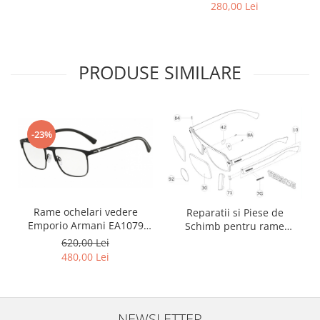
280,00 Lei
PRODUSE SIMILARE
-23%
Rame ochelari vedere
Reparatii si Piese de
Emporio Armani EA1079
Schimb pentru rame
3094
Versace si Emporio Armani
620,00 Lei
480,00 Lei
NEWSLETTER