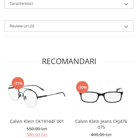
Point
Caracteristici
Polaroid
Police
Porsche Design
Review-uri
(0)
Puma
Ray Ban
Romeo Careye
Silhouette
RECOMANDARI
Slastik
Stepper Titan
Sunfire
-31%
-30%
Swarovski
Titanflex
TOUS
Versace
Calvin Klein Jeans CKJ476
Calvin Klein CK19144F 001
Vogue
075
550,00 Lei
Zeiss
400,00 Lei
380,00 Lei