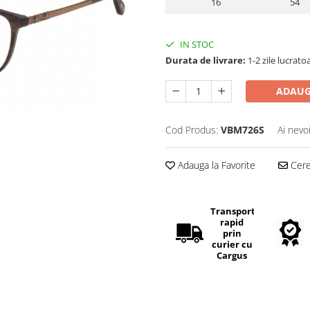
16
54
IN STOC
Durata de livrare:
1-2 zile lucrato
ADAUG
Cod Produs:
VBM726S
Ai nevo
Adauga la Favorite
Cere 
Transport
rapid
prin
curier cu
Cargus