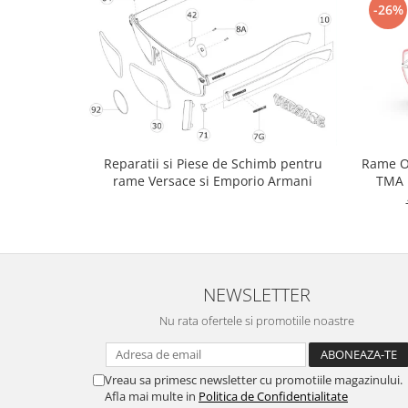
Point
-26%
Polaroid
Police
Porsche Design
Puma
Ray Ban
Romeo Careye
Reparatii si Piese de Schimb pentru
Rame Oc
Silhouette
rame Versace si Emporio Armani
TMA 
Slastik
Stepper Titan
Sunfire
Swarovski
Titanflex
NEWSLETTER
TOUS
Nu rata ofertele si promotiile noastre
Versace
Vogue
Vreau sa primesc newsletter cu promotiile magazinului.
Zeiss
Afla mai multe in
Politica de Confidentialitate