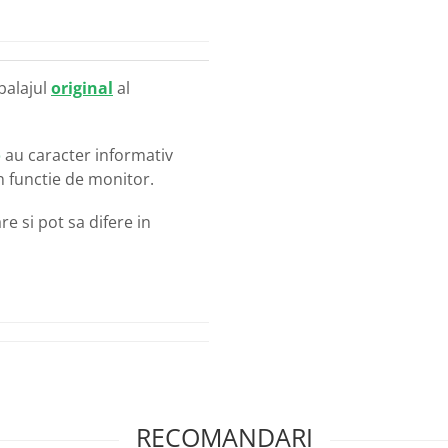
balajul
original
al
o
au caracter informativ
in functie de monitor.
e si pot sa difere in
RECOMANDARI