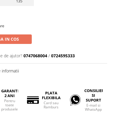
135
are
A IN COS
ie de ajutor?
0747068004
/
0724595333
informatii
CONSILIERE
GARANTIE
PLATA
SI
2 ANI
FLEXIBILA
SUPORT
Pentru
Card sau
toate
E-mail si
Ramburs
produsele
WhatsApp