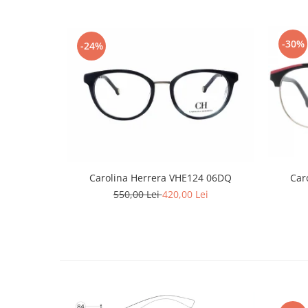
Emporio Armani
Escada
Furla
-30%
-24%
Gucci
Guess
Hackett London
Hugo Boss
J.F.Rey
Jaguar
Jean Louis Bertier
Carolina Herrera VHE124 06DQ
Car
Just Cavalli
550,00 Lei
420,00 Lei
Miraflex
Mondoo
Montblanc
Moonlight
Nina Ricci
Ocean