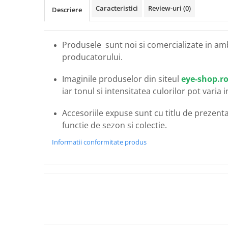
Carbon / Metal
Caracteristici
Review-uri
(0)
Descriere
Metal ( Aluminum )
Metal + Plastic
Produsele sunt noi si comercializate in am
Titan + Aur
producatorului.
Titan + silicon
Ultem
Imaginile produselor din siteul
eye-shop.r
Brand
iar tonul si intensitatea culorilor pot varia 
Ana Hickmann
Accesoriile expuse sunt cu titlu de prezentar
Ben.X
functie de sezon si colectie.
Blumarine
Carolina Herrera
Informatii conformitate produs
Cazal
CK
Converse
Cubista
Diesel
Dunhill