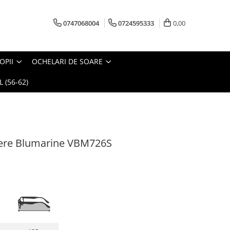
0747068004
0724595333
0,00
OPII
OCHELARI DE SOARE
 (56-62)
ere Blumarine VBM726S