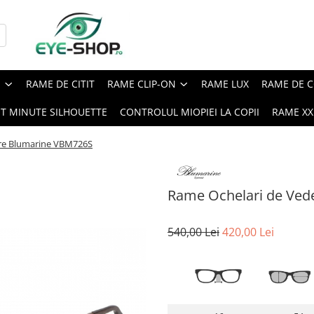
E
RAME DE CITIT
RAME CLIP-ON
RAME LUX
RAME DE C
ST MINUTE SILHOUETTE
CONTROLUL MIOPIEI LA COPII
RAME XXL
re Blumarine VBM726S
Rame Ochelari de Ved
540,00 Lei
420,00 Lei