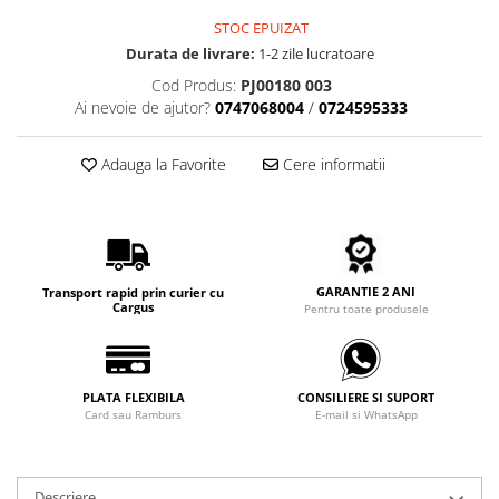
Carbon / Metal
STOC EPUIZAT
Metal ( Aluminum )
Durata de livrare:
1-2 zile lucratoare
Metal + Plastic
Cod Produs:
PJ00180 003
Titan + Aur
Ai nevoie de ajutor?
0747068004
/
0724595333
Titan + silicon
Ultem
Adauga la Favorite
Cere informatii
Brand
Ana Hickmann
Ben.X
Blumarine
GARANTIE 2 ANI
Transport rapid prin curier cu
Carolina Herrera
Cargus
Pentru toate produsele
Cazal
CK
Converse
PLATA FLEXIBILA
CONSILIERE SI SUPORT
Card sau Ramburs
E-mail si WhatsApp
Cubista
Diesel
Dunhill
Descriere