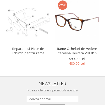
-20%
Reparatii si Piese de
Rame Ochelari de Vedere
Schimb pentru rame
Carolina Herrera VHE816
Versace si Emporio Armani
0752
599,00 Lei
480,00 Lei
NEWSLETTER
Nu rata ofertele si promotiile noastre