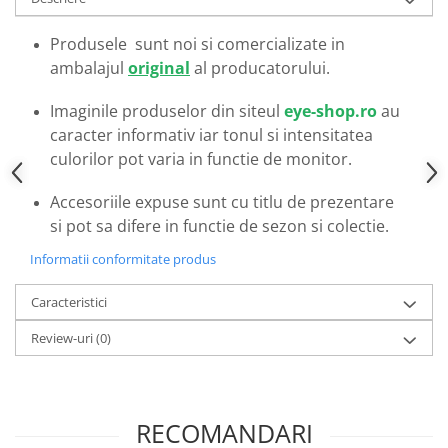
Emporio Armani
Escada
Produsele sunt noi si comercializate in
Furla
ambalajul
original
al producatorului.
Gucci
Imaginile produselor din siteul
eye-shop.ro
au
Guess
caracter informativ iar tonul si intensitatea
Hackett London
culorilor pot varia in functie de monitor.
Hugo Boss
J.F.Rey
Accesoriile expuse sunt cu titlu de prezentare
Jaguar
si pot sa difere in functie de sezon si colectie.
Jean Louis Bertier
Informatii conformitate produs
Just Cavalli
Miraflex
Caracteristici
Mondoo
Review-uri
(0)
Montblanc
Moonlight
Nina Ricci
RECOMANDARI
Ocean