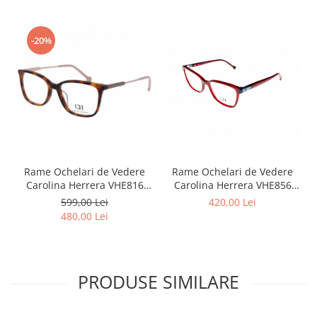
Point
Polaroid
Police
-20%
Porsche Design
Puma
Ray Ban
Romeo Careye
Silhouette
Slastik
Stepper Titan
Rame Ochelari de Vedere
Rame Ochelari de Vedere
Carolina Herrera VHE816
Carolina Herrera VHE856
Sunfire
0752
09EZ
599,00 Lei
420,00 Lei
Swarovski
480,00 Lei
Titanflex
TOUS
Versace
PRODUSE SIMILARE
Vogue
Zeiss