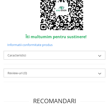
Point
Polaroid
Police
Porsche Design
Puma
Ray Ban
Îti multumim pentru sustinere!
Romeo Careye
Informatii conformitate produs
Silhouette
Slastik
Caracteristici
Stepper Titan
Sunfire
Swarovski
Review-uri
(0)
Titanflex
TOUS
Versace
Vogue
RECOMANDARI
Zeiss