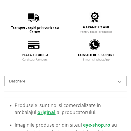
Carbon / Metal
Metal ( Aluminum )
Metal + Plastic
Titan + Aur
GARANTIE 2 ANI
Transport rapid prin curier cu
Cargus
Pentru toate produsele
Titan + silicon
Ultem
Brand
PLATA FLEXIBILA
CONSILIERE SI SUPORT
Ana Hickmann
Card sau Ramburs
E-mail si WhatsApp
Ben.X
Blumarine
Carolina Herrera
Descriere
Cazal
CK
Converse
Produsele sunt noi si comercializate in
Cubista
ambalajul
original
al producatorului.
Diesel
Imaginile produselor din siteul
eye-shop.ro
au
Dunhill