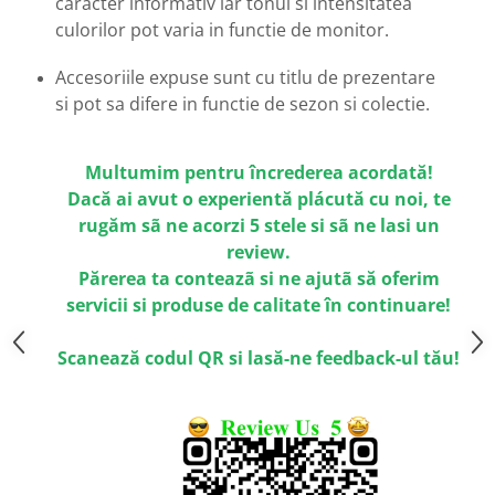
caracter informativ iar tonul si intensitatea
Emporio Armani
culorilor pot varia in functie de monitor.
Escada
Furla
Accesoriile expuse sunt cu titlu de prezentare
Gucci
si pot sa difere in functie de sezon si colectie.
Guess
Hackett London
Multumim pentru încrederea acordată!
Hugo Boss
Dacă ai avut o experientă plácută cu noi, te
J.F.Rey
rugăm sã ne acorzi 5 stele si sã ne lasi un
Jaguar
review.
Jean Louis Bertier
Părerea ta conteazã si ne ajutã să oferim
Just Cavalli
servicii si produse de calitate în continuare!
Miraflex
Mondoo
Scanează codul QR si lasă-ne feedback-ul tău!
Montblanc
Moonlight
Nina Ricci
Ocean