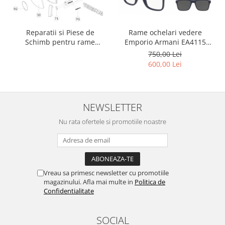
Rame ochelari vedere
Reparatii si Piese de
Emporio Armani EA4115
Schimb pentru rame
57591W Clip-On
Versace si Emporio Armani
750,00 Lei
600,00 Lei
NEWSLETTER
Nu rata ofertele si promotiile noastre
Vreau sa primesc newsletter cu promotiile
magazinului. Afla mai multe in
Politica de
Confidentialitate
SOCIAL