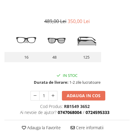
Lentile Subtiate
Patrati
Lentile 1.60
Cat Eye
Lentile 1.67
Butterfly
489,00 Lei
350,00 Lei
Lentile 1.70
Supradimensionati
Lentile 1.74
Browline
Lentile 1.76 AS
Dreptunghiulari
Lentile Heliomate ( Fotocromatice
Ovali
)
16
48
125
Polygonal
Lentile De Soare cu Dioptrii sau
Trapez
Fara
Material
IN STOC
Lentile cu Antireflex
Durata de livrare:
1-2 zile lucratoare
Plastic + Acetat
Lentile Bifocale
Metal
ADAUGA IN COS
Lentile Prismatice ( Pentru
Titan
Strabism )
Silicon
Cod Produs:
RB1549 3652
Ai nevoie de ajutor?
0747068004
/
0724595333
Lentile destinate Conducatorilor
Lemn
Auto
Aur
Adauga la Favorite
Cere informatii
ESSILOR Stellest
Acetat / Carbon