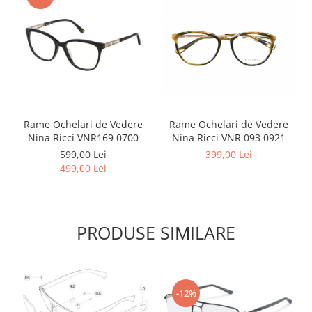
Point
Polaroid
Police
Porsche Design
Puma
Ray Ban
Romeo Careye
Rame Ochelari de Vedere
Rame Ochelari de Vedere
Silhouette
Nina Ricci VNR169 0700
Nina Ricci VNR 093 0921
Slastik
599,00 Lei
399,00 Lei
Stepper Titan
499,00 Lei
Sunfire
Swarovski
Titanflex
PRODUSE SIMILARE
TOUS
Versace
Vogue
Zeiss
-12%