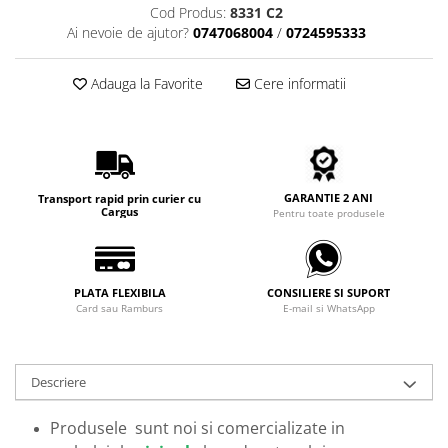
Carbon / Metal
Cod Produs:
8331 C2
Ai nevoie de ajutor?
0747068004
/
0724595333
Metal ( Aluminum )
Metal + Plastic
Adauga la Favorite
Cere informatii
Titan + Aur
Titan + silicon
Ultem
Brand
Ana Hickmann
GARANTIE 2 ANI
Transport rapid prin curier cu
Cargus
Pentru toate produsele
Ben.X
Blumarine
Carolina Herrera
PLATA FLEXIBILA
CONSILIERE SI SUPORT
Cazal
Card sau Ramburs
E-mail si WhatsApp
CK
Converse
Cubista
Descriere
Diesel
Produsele sunt noi si comercializate in
Dunhill