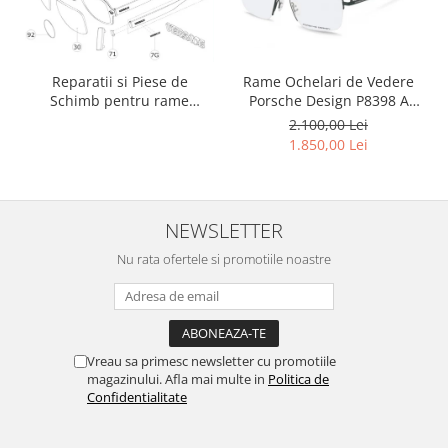
Rame Ochelari de Vedere
Reparatii si Piese de
Porsche Design P8398 A
Schimb pentru rame
Titan
Versace si Emporio Armani
2.100,00 Lei
1.850,00 Lei
NEWSLETTER
Nu rata ofertele si promotiile noastre
Vreau sa primesc newsletter cu promotiile
magazinului. Afla mai multe in
Politica de
Confidentialitate