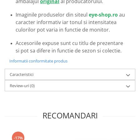
ambalajul
original
al producatorului.
Emporio Armani
Escada
Imaginile produselor din siteul
eye-shop.ro
au
Furla
caracter informativ iar tonul si intensitatea
Gucci
culorilor pot varia in functie de monitor.
Guess
Accesoriile expuse sunt cu titlu de prezentare
Hackett London
si pot sa difere in functie de sezon si colectie.
Hugo Boss
J.F.Rey
Informatii conformitate produs
Jaguar
Caracteristici
Jean Louis Bertier
Just Cavalli
Review-uri
(0)
Miraflex
Mondoo
Montblanc
RECOMANDARI
Moonlight
Nina Ricci
Ocean
-17%