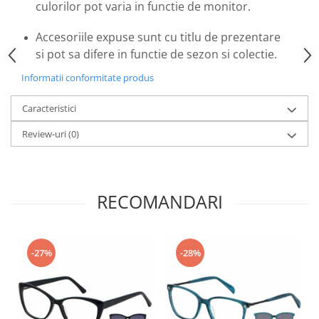
culorilor pot varia in functie de monitor.
Emporio Armani
Escada
Accesoriile expuse sunt cu titlu de prezentare
Furla
si pot sa difere in functie de sezon si colectie.
Gucci
Informatii conformitate produs
Guess
Hackett London
Caracteristici
Hugo Boss
Review-uri
(0)
J.F.Rey
Jaguar
Jean Louis Bertier
Just Cavalli
RECOMANDARI
Miraflex
Mondoo
Montblanc
-27%
-28%
Moonlight
Nina Ricci
Ocean