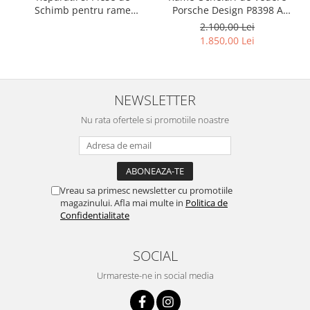
Porsche Design P8398 A
Schimb pentru rame
Titan
Versace si Emporio Armani
2.100,00 Lei
1.850,00 Lei
NEWSLETTER
Nu rata ofertele si promotiile noastre
Vreau sa primesc newsletter cu promotiile
magazinului. Afla mai multe in
Politica de
Confidentialitate
SOCIAL
Urmareste-ne in social media