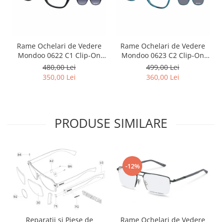
Point
Polaroid
Police
Porsche Design
Rame Ochelari de Vedere
Rame Ochelari de Vedere
Puma
Mondoo 0622 C1 Clip-On
Mondoo 0623 C2 Clip-On
Polarizat
Polarizat
Ray Ban
480,00 Lei
499,00 Lei
350,00 Lei
360,00 Lei
Romeo Careye
Silhouette
Slastik
Stepper Titan
PRODUSE SIMILARE
Sunfire
Swarovski
Titanflex
-12%
TOUS
Versace
Vogue
Zeiss
Rame Ochelari de Vedere
Reparatii si Piese de