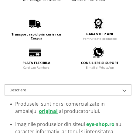
Carbon / Metal
Metal ( Aluminum )
Metal + Plastic
Titan + Aur
GARANTIE 2 ANI
Transport rapid prin curier cu
Titan + silicon
Cargus
Pentru toate produsele
Ultem
Brand
Ana Hickmann
PLATA FLEXIBILA
CONSILIERE SI SUPORT
Ben.X
Card sau Ramburs
E-mail si WhatsApp
Blumarine
Carolina Herrera
Descriere
Cazal
CK
Produsele sunt noi si comercializate in
Converse
ambalajul
original
al producatorului.
Cubista
Diesel
Imaginile produselor din siteul
eye-shop.ro
au
caracter informativ iar tonul si intensitatea
Dunhill