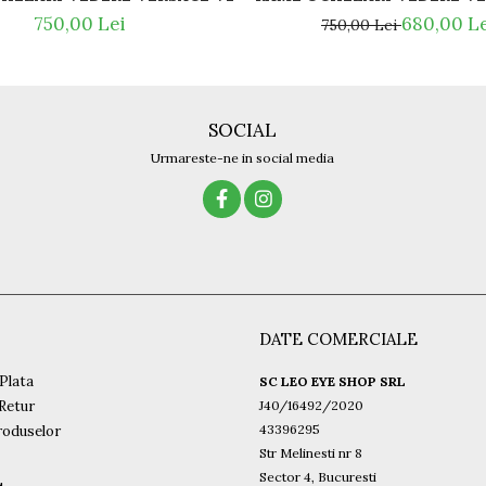
750,00 Lei
680,00 L
750,00 Lei
SOCIAL
Urmareste-ne in social media
DATE COMERCIALE
Plata
SC LEO EYE SHOP SRL
 Retur
J40/16492/2020
43396295
roduselor
Str Melinesti nr 8
Sector 4, Bucuresti
L