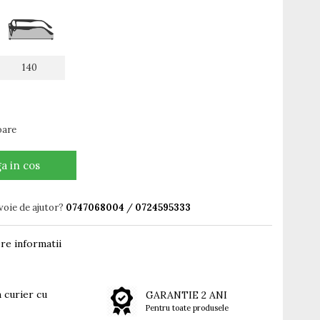
140
oare
a in cos
voie de ajutor?
0747068004
/
0724595333
re informatii
 curier cu
GARANTIE 2 ANI
Pentru toate produsele