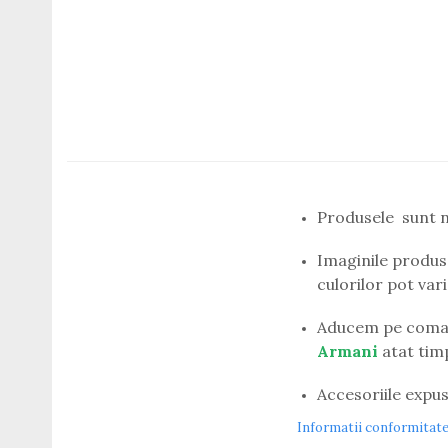
Titan + Aur
Titan + silicon
Ultem
Brand
Ana Hickmann
Ben.X
Blumarine
Carolina Herrera
Produsele sunt n
Cazal
CK
Imaginile produse
Converse
culorilor pot var
Cubista
Diesel
Aducem pe coman
Dunhill
Armani
atat timp 
Emporio Armani
Escada
Accesoriile expus
Furla
Informatii conformitat
Gucci