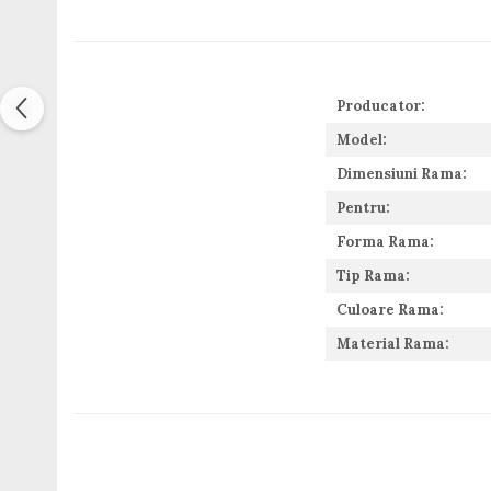
Guess
Hackett London
Hugo Boss
J.F.Rey
Producator:
Jaguar
Model:
Jean Louis Bertier
Just Cavalli
Dimensiuni Rama:
Miraflex
Pentru:
Mondoo
Forma Rama:
Montblanc
Tip Rama:
Moonlight
Nina Ricci
Culoare Rama:
Ocean
Material Rama:
Point
Polaroid
Police
Porsche Design
Puma
Ray Ban