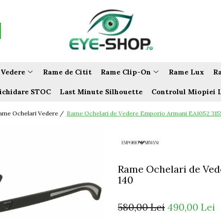
 Vedere
Rame de Citit
Rame Clip-On
Rame Lux
Ra
ichidare STOC
Last Minute Silhouette
Controlul Miopiei 
ame Ochelari Vedere /
Rame Ochelari de Vedere Emporio Armani EA1052 315
Rame Ochelari de Ved
140
580,00 Lei
490,00 Lei