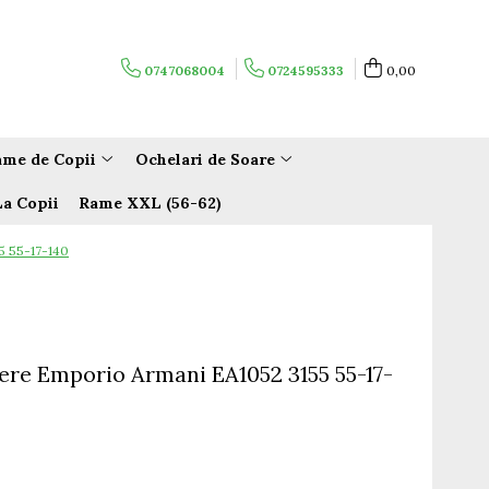
0747068004
0724595333
0,00
me de Copii
Ochelari de Soare
La Copii
Rame XXL (56-62)
5 55-17-140
ere Emporio Armani EA1052 3155 55-17-