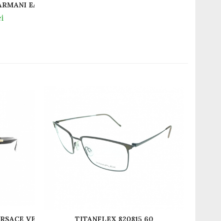
RMANI EA1123 3250
i
RSACE VE3303 GB1
TITANFLEX 820815 60