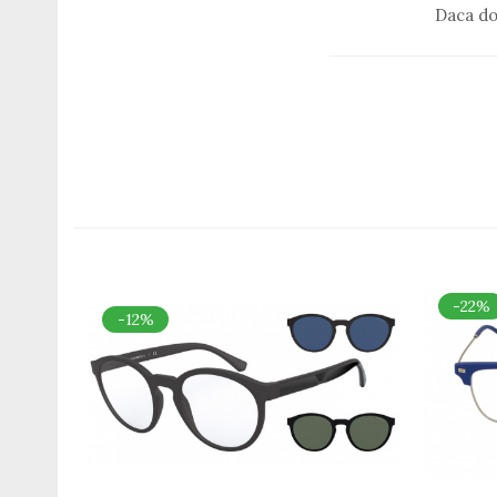
Daca do
Romeo Careye
Silhouette
Slastik
Stepper Titan
Sunfire
Swarovski
Titanflex
TOUS
Versace
Vogue
Zeiss
-22%
-12%