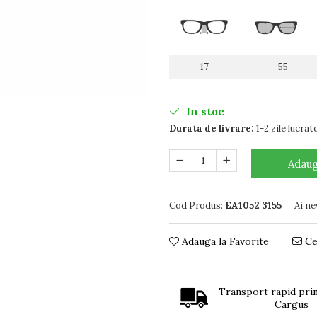
17
55
In stoc
Durata de livrare:
1-2 zile lucrat
Adaug
Cod Produs:
EA1052 3155
Ai ne
Adauga la Favorite
Ce
Transport rapid prin
Cargus