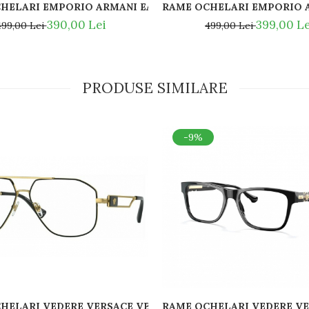
HELARI EMPORIO ARMANI EA3198 5088
2 5801/1W CLIP-ON
RAME OCHELARI EMPORIO A
390,00 Lei
399,00 Le
499,00 Lei
499,00 Lei
PRODUSE SIMILARE
-9%
HELARI VEDERE VERSACE VE1287 1443
REPARATII SI PIESE DE SCHIMB PENTRU RAME VERSACE SI EMPORIO ARMANI
RAME OCHELARI VEDERE VE