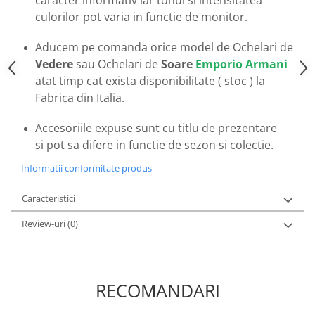
caracter informativ iar tonul si intensitatea
Emporio Armani
culorilor pot varia in functie de monitor.
Escada
Furla
Aducem pe comanda orice model de Ochelari de
Gucci
Vedere
sau Ochelari de
Soare
Emporio Armani
atat timp cat exista disponibilitate ( stoc ) la
Guess
Fabrica din Italia.
Hackett London
Hugo Boss
Accesoriile expuse sunt cu titlu de prezentare
J.F.Rey
si pot sa difere in functie de sezon si colectie.
Jaguar
Informatii conformitate produs
Jean Louis Bertier
Just Cavalli
Caracteristici
Miraflex
Review-uri
(0)
Mondoo
Montblanc
Moonlight
Nina Ricci
RECOMANDARI
Ocean