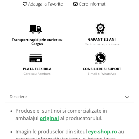
Carbon / Metal
Adauga la Favorite
Cere informatii
Metal ( Aluminum )
Metal + Plastic
Titan + Aur
Titan + silicon
GARANTIE 2 ANI
Transport rapid prin curier cu
Ultem
Cargus
Pentru toate produsele
Brand
Ana Hickmann
PLATA FLEXIBILA
CONSILIERE SI SUPORT
Ben.X
Card sau Ramburs
E-mail si WhatsApp
Blumarine
Carolina Herrera
Cazal
Descriere
CK
Converse
Produsele sunt noi si comercializate in
ambalajul
original
al producatorului.
Cubista
Diesel
Imaginile produselor din siteul
eye-shop.ro
au
Dunhill