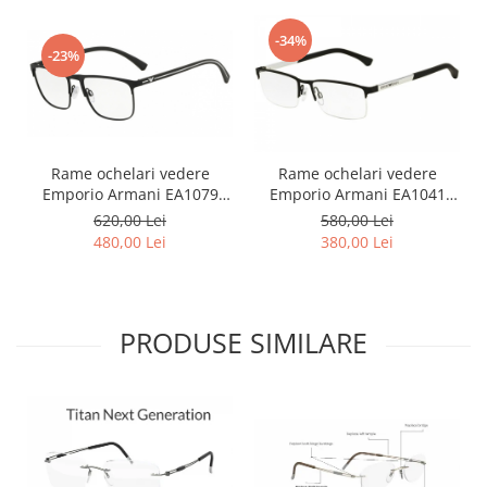
Point
Polaroid
-34%
-23%
Police
Porsche Design
Puma
Ray Ban
Rame ochelari vedere
Rame ochelari vedere
Romeo Careye
Emporio Armani EA1079
Emporio Armani EA1041
Silhouette
3094
3094
620,00 Lei
580,00 Lei
Slastik
480,00 Lei
380,00 Lei
Stepper Titan
Sunfire
Swarovski
PRODUSE SIMILARE
Titanflex
TOUS
Versace
Vogue
Zeiss