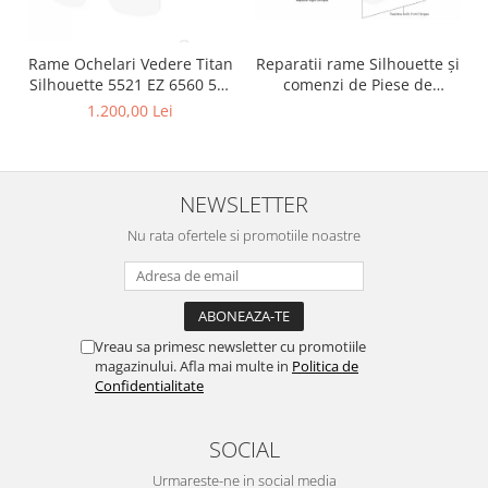
Rame Ochelari Vedere Titan
Reparatii rame Silhouette și
Silhouette 5521 EZ 6560 50-
comenzi de Piese de
19-150
schimb pentru rame
1.200,00 Lei
Silhouette
NEWSLETTER
Nu rata ofertele si promotiile noastre
Vreau sa primesc newsletter cu promotiile
magazinului. Afla mai multe in
Politica de
Confidentialitate
SOCIAL
Urmareste-ne in social media