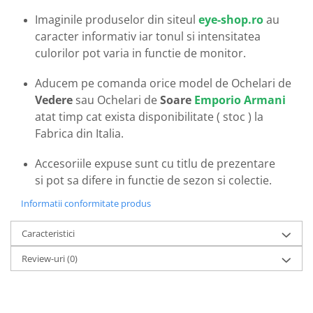
Emporio Armani
Imaginile produselor din siteul
eye-shop.ro
au
Escada
caracter informativ iar tonul si intensitatea
Furla
culorilor pot varia in functie de monitor.
Gucci
Guess
Aducem pe comanda orice model de Ochelari de
Hackett London
Vedere
sau Ochelari de
Soare
Emporio Armani
atat timp cat exista disponibilitate ( stoc ) la
Hugo Boss
Fabrica din Italia.
J.F.Rey
Jaguar
Accesoriile expuse sunt cu titlu de prezentare
Jean Louis Bertier
si pot sa difere in functie de sezon si colectie.
Just Cavalli
Informatii conformitate produs
Miraflex
Mondoo
Caracteristici
Montblanc
Review-uri
(0)
Moonlight
Nina Ricci
Ocean