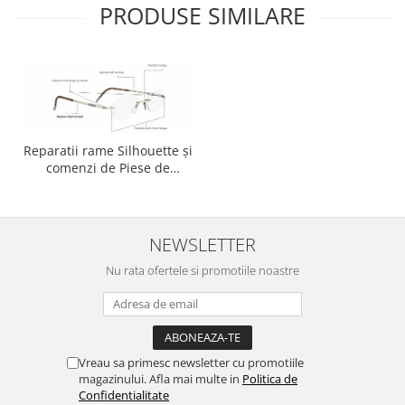
Point
PRODUSE SIMILARE
Polaroid
Police
Porsche Design
Puma
Ray Ban
Romeo Careye
Reparatii rame Silhouette și
comenzi de Piese de
Silhouette
schimb pentru rame
Slastik
Silhouette
Stepper Titan
Sunfire
NEWSLETTER
Swarovski
Nu rata ofertele si promotiile noastre
Titanflex
TOUS
Versace
Vogue
Vreau sa primesc newsletter cu promotiile
magazinului. Afla mai multe in
Politica de
Zeiss
Confidentialitate