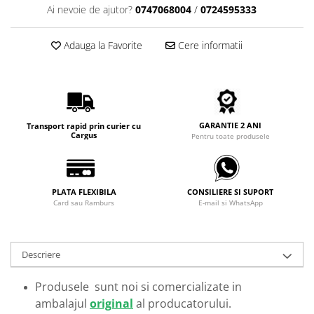
Carbon / Metal
Ai nevoie de ajutor?
0747068004
/
0724595333
Metal ( Aluminum )
Metal + Plastic
Adauga la Favorite
Cere informatii
Titan + Aur
Titan + silicon
Ultem
Brand
GARANTIE 2 ANI
Transport rapid prin curier cu
Cargus
Pentru toate produsele
Ana Hickmann
Ben.X
Blumarine
PLATA FLEXIBILA
CONSILIERE SI SUPORT
Carolina Herrera
Card sau Ramburs
E-mail si WhatsApp
Cazal
CK
Converse
Descriere
Cubista
Diesel
Produsele sunt noi si comercializate in
ambalajul
original
al producatorului.
Dunhill