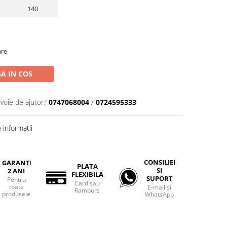
140
are
A IN COS
evoie de ajutor?
0747068004
/
0724595333
informatii
CONSILIERE
GARANTIE
PLATA
SI
2 ANI
FLEXIBILA
SUPORT
Pentru
Card sau
toate
E-mail si
Ramburs
produsele
WhatsApp