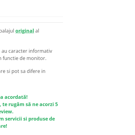
balajul
original
al
o
au caracter informativ
in functie de monitor.
e si pot sa difere in
a acordată!
, te rugăm sã ne acorzi 5
review.
m servicii si produse de
are!