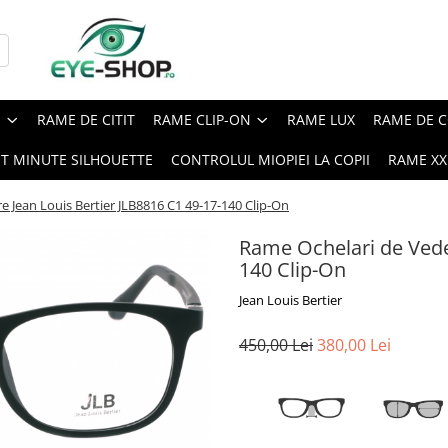
E
RAME DE CITIT
RAME CLIP-ON
RAME LUX
RAME DE C
ST MINUTE SILHOUETTE
CONTROLUL MIOPIEI LA COPII
RAME XXL
 Jean Louis Bertier JLB8816 C1 49-17-140 Clip-On
Rame Ochelari de Veder
140 Clip-On
Jean Louis Bertier
450,00 Lei
380,00 Lei