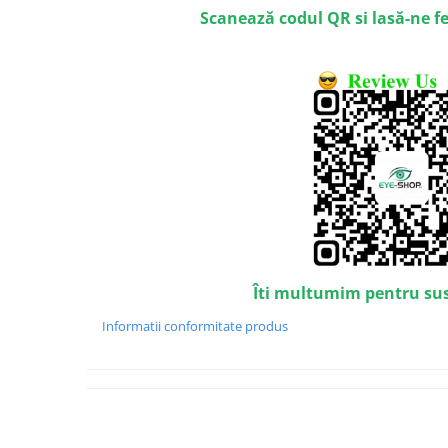
Emporio Armani
Scanează codul QR si lasă-ne f
Escada
Furla
Gucci
Guess
Hackett London
Hugo Boss
J.F.Rey
Jaguar
Jean Louis Bertier
Just Cavalli
Îti multumim pentru su
Miraflex
Mondoo
Informatii conformitate produs
Montblanc
Moonlight
Nina Ricci
Ocean