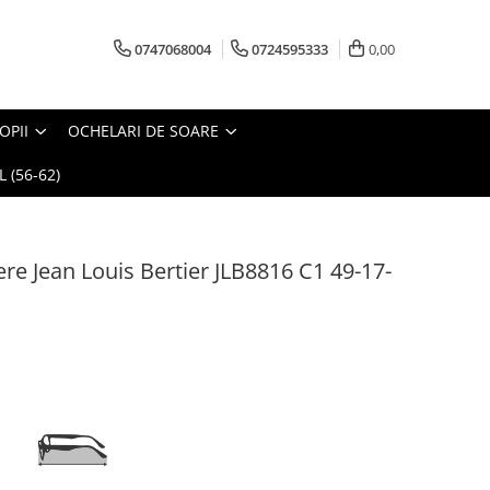
0747068004
0724595333
0,00
OPII
OCHELARI DE SOARE
 (56-62)
e Jean Louis Bertier JLB8816 C1 49-17-