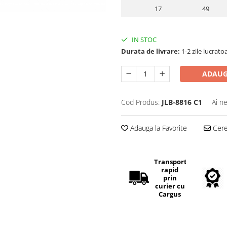
17
49
IN STOC
Durata de livrare:
1-2 zile lucrato
ADAUG
Cod Produs:
JLB-8816 C1
Ai n
Adauga la Favorite
Cere 
Transport
rapid
prin
curier cu
Cargus