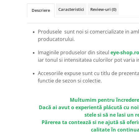
Carbon / Metal
Caracteristici
Review-uri
(0)
Descriere
Metal ( Aluminum )
Metal + Plastic
Titan + Aur
Produsele sunt noi si comercializate in am
Titan + silicon
producatorului.
Ultem
Brand
Imaginile produselor din siteul
eye-shop.r
iar tonul si intensitatea culorilor pot varia 
Ana Hickmann
Ben.X
Accesoriile expuse sunt cu titlu de prezentar
Blumarine
functie de sezon si colectie.
Carolina Herrera
Cazal
Multumim pentru încredere
CK
Dacă ai avut o experientă plácută cu noi
Converse
stele si sã ne lasi un 
Cubista
Părerea ta conteazã si ne ajutã să oferi
Diesel
calitate în continu
Dunhill