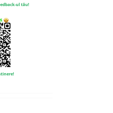
eedback-ul tău!
stinere!