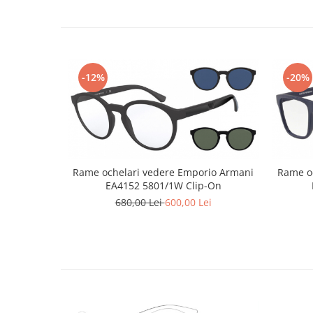
Point
Polaroid
Police
Porsche Design
Puma
-12%
-20%
Ray Ban
Romeo Careye
Silhouette
Slastik
Stepper Titan
Rame ochelari vedere Emporio Armani
Rame o
Sunfire
EA4152 5801/1W Clip-On
680,00 Lei
600,00 Lei
Swarovski
Titanflex
TOUS
Versace
Vogue
Zeiss