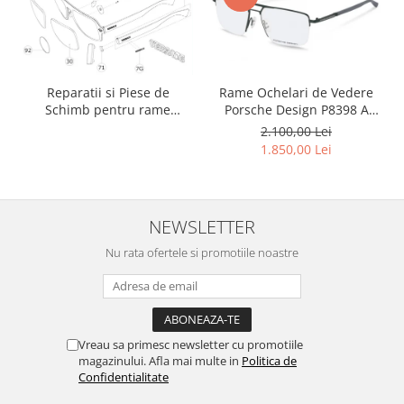
Rame Ochelari de Vedere
Reparatii si Piese de
Porsche Design P8398 A
Schimb pentru rame
Titan
Versace si Emporio Armani
2.100,00 Lei
1.850,00 Lei
NEWSLETTER
Nu rata ofertele si promotiile noastre
Vreau sa primesc newsletter cu promotiile
magazinului. Afla mai multe in
Politica de
Confidentialitate