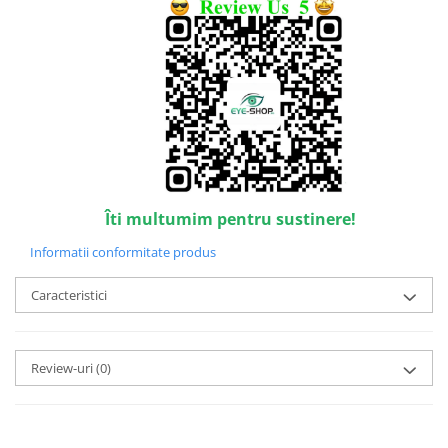
Point
Polaroid
Police
Porsche Design
Puma
Ray Ban
Romeo Careye
Silhouette
Slastik
Îti multumim pentru sustinere!
Stepper Titan
Informatii conformitate produs
Sunfire
Swarovski
Caracteristici
Titanflex
TOUS
Review-uri
(0)
Versace
Vogue
Zeiss