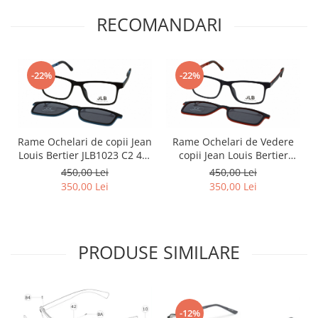
RECOMANDARI
-22%
-22%
Rame Ochelari de copii Jean
Rame Ochelari de Vedere
Louis Bertier JLB1023 C2 48-
copii Jean Louis Bertier
16-132 cu Clip-On
JLB1023 C3 48-16-132 Clip-
450,00 Lei
450,00 Lei
On
350,00 Lei
350,00 Lei
PRODUSE SIMILARE
-12%