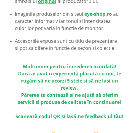
ambalajul
original
al producatorului.
Emporio Armani
Escada
Imaginile produselor din siteul
eye-shop.ro
au
Furla
caracter informativ iar tonul si intensitatea
Gucci
culorilor pot varia in functie de monitor.
Guess
Accesoriile expuse sunt cu titlu de prezentare
Hackett London
si pot sa difere in functie de sezon si colectie.
Hugo Boss
J.F.Rey
Jaguar
Multumim pentru încrederea acordată!
Jean Louis Bertier
Dacă ai avut o experientă plácută cu noi, te
rugăm sã ne acorzi 5 stele si sã ne lasi un
Just Cavalli
review.
Miraflex
Părerea ta conteazã si ne ajutã să oferim
Mondoo
servicii si produse de calitate în continuare!
Montblanc
Moonlight
Scanează codul QR si lasă-ne feedback-ul tău!
Nina Ricci
Ocean