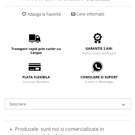
Carbon / Metal
Metal ( Aluminum )
Adauga la Favorite
Cere informatii
Metal + Plastic
Titan + Aur
Titan + silicon
Ultem
GARANTIE 2 ANI
Transport rapid prin curier cu
Brand
Cargus
Pentru toate produsele
Ana Hickmann
Ben.X
Blumarine
PLATA FLEXIBILA
CONSILIERE SI SUPORT
Card sau Ramburs
E-mail si WhatsApp
Carolina Herrera
Cazal
CK
Descriere
Converse
Cubista
Diesel
Produsele sunt noi si comercializate in
Dunhill