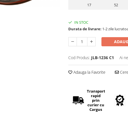
17
52
IN STOC
Durata de livrare:
1-2 zile lucrato
ADAUG
Cod Produs:
JLB-1236 C1
Ai n
Adauga la Favorite
Cere 
Transport
rapid
prin
curier cu
Cargus