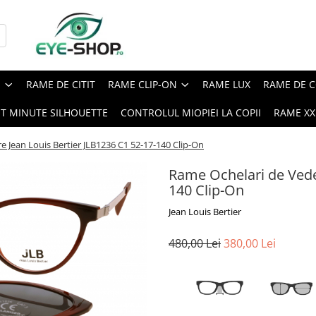
E
RAME DE CITIT
RAME CLIP-ON
RAME LUX
RAME DE C
ST MINUTE SILHOUETTE
CONTROLUL MIOPIEI LA COPII
RAME XXL
 Jean Louis Bertier JLB1236 C1 52-17-140 Clip-On
Rame Ochelari de Veder
140 Clip-On
Jean Louis Bertier
480,00 Lei
380,00 Lei