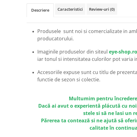
Carbon / Metal
Caracteristici
Review-uri
(0)
Descriere
Metal ( Aluminum )
Metal + Plastic
Titan + Aur
Produsele sunt noi si comercializate in am
Titan + silicon
producatorului.
Ultem
Brand
Imaginile produselor din siteul
eye-shop.r
iar tonul si intensitatea culorilor pot varia 
Ana Hickmann
Ben.X
Accesoriile expuse sunt cu titlu de prezentar
Blumarine
functie de sezon si colectie.
Carolina Herrera
Cazal
Multumim pentru încredere
CK
Dacă ai avut o experientă plácută cu noi
Converse
stele si sã ne lasi un 
Cubista
Părerea ta conteazã si ne ajutã să oferi
Diesel
calitate în continu
Dunhill