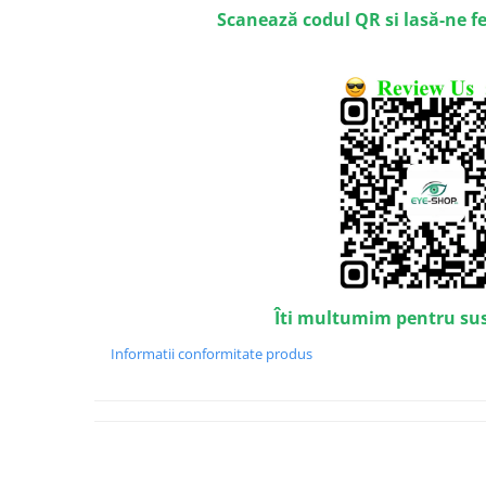
Emporio Armani
Scanează codul QR si lasă-ne f
Escada
Furla
Gucci
Guess
Hackett London
Hugo Boss
J.F.Rey
Jaguar
Jean Louis Bertier
Just Cavalli
Îti multumim pentru su
Miraflex
Mondoo
Informatii conformitate produs
Montblanc
Moonlight
Nina Ricci
Ocean