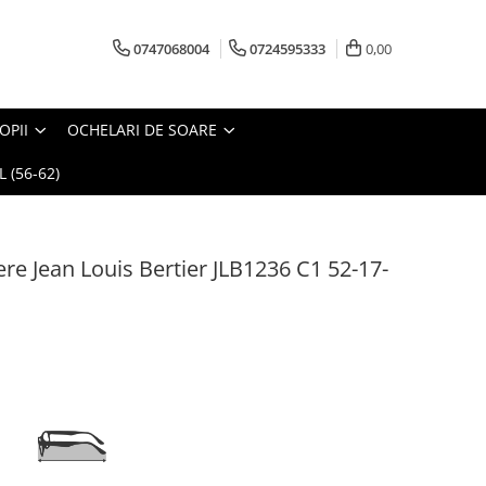
0747068004
0724595333
0,00
OPII
OCHELARI DE SOARE
 (56-62)
e Jean Louis Bertier JLB1236 C1 52-17-