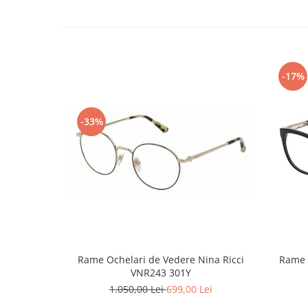
Point
Polaroid
Police
Porsche Design
Puma
-17%
Ray Ban
Romeo Careye
-33%
Silhouette
Slastik
Stepper Titan
Sunfire
Swarovski
Titanflex
TOUS
Versace
Rame Ochelari de Vedere Nina Ricci
Rame 
Vogue
VNR243 301Y
Zeiss
1.050,00 Lei
699,00 Lei