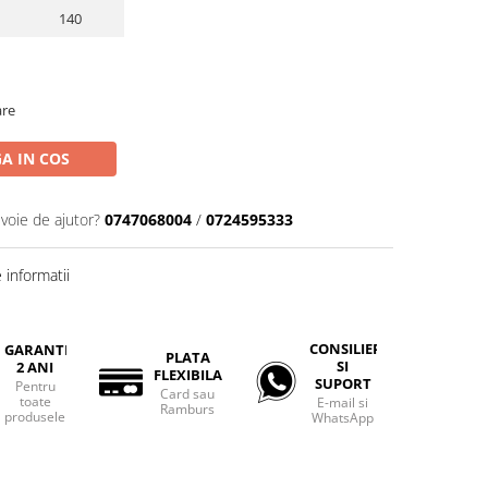
140
are
A IN COS
evoie de ajutor?
0747068004
/
0724595333
informatii
CONSILIERE
GARANTIE
PLATA
SI
2 ANI
FLEXIBILA
SUPORT
Pentru
Card sau
toate
E-mail si
Ramburs
produsele
WhatsApp