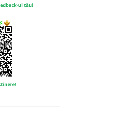
eedback-ul tău!
stinere!