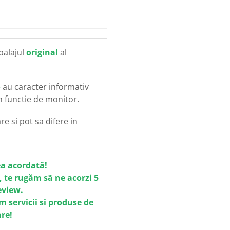
balajul
original
al
o
au caracter informativ
in functie de monitor.
e si pot sa difere in
a acordată!
, te rugăm sã ne acorzi 5
review.
m servicii si produse de
are!