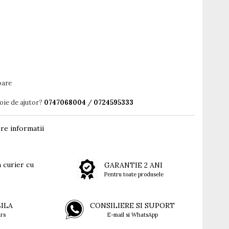
oare
oie de ajutor?
0747068004
/
0724595333
re informatii
 curier cu
GARANTIE 2 ANI
Pentru toate produsele
BILA
CONSILIERE SI SUPORT
rs
E-mail si WhatsApp