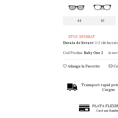
44
16
STOC EPUIZAT
Durata de livrare:
1-2 zile lucrat
Cod Produs:
Baby One 2
Ai nev
Adauga la Favorite
Ce
Transport rapid prin
Cargus
PLATA FLEXI
Card sau Rambu