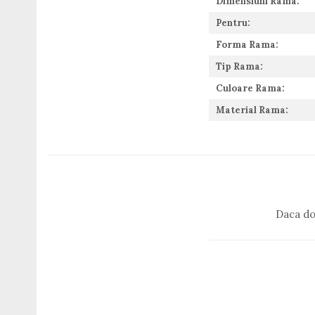
Dimensiuni Rama:
Guess
Pentru:
Hackett London
Hugo Boss
Forma Rama:
J.F.Rey
Tip Rama:
Jaguar
Culoare Rama:
Jean Louis Bertier
Just Cavalli
Material Rama:
Miraflex
Mondoo
Montblanc
Moonlight
Nina Ricci
Ocean
Daca do
Point
Polaroid
Police
Porsche Design
Puma
Ray Ban