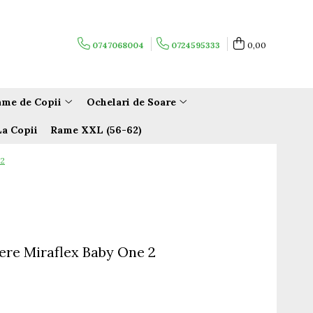
0747068004
0724595333
0,00
me de Copii
Ochelari de Soare
La Copii
Rame XXL (56-62)
 2
ere Miraflex Baby One 2