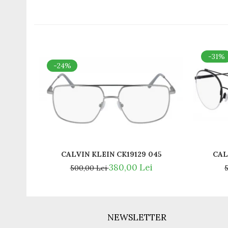
Romeo Careye
Silhouette
Slastik
Stepper Titan
-31%
Sunfire
-24%
Swarovski
Titanflex
TOUS
Versace
Vogue
Zeiss
CALVIN KLEIN CK19129 045
CAL
380,00 Lei
500,00 Lei
NEWSLETTER