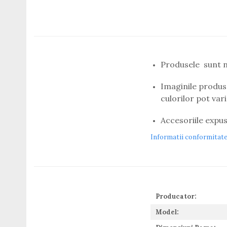
Titan + Aur
Titan + silicon
Ultem
Brand
Ana Hickmann
Produsele sunt n
Ben.X
Imaginile produse
Blumarine
culorilor pot var
Carolina Herrera
Cazal
Accesoriile expus
CK
Converse
Informatii conformitat
Cubista
Diesel
Dunhill
Emporio Armani
Producator:
Escada
Furla
Model:
Gucci