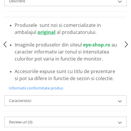
Descriere
Emporio Armani
Escada
Furla
Produsele sunt noi si comercializate in
Gucci
ambalajul
original
al producatorului.
Guess
Hackett London
Imaginile produselor din siteul
eye-shop.ro
au
Hugo Boss
caracter informativ iar tonul si intensitatea
J.F.Rey
culorilor pot varia in functie de monitor.
Jaguar
Accesoriile expuse sunt cu titlu de prezentare
Jean Louis Bertier
si pot sa difere in functie de sezon si colectie.
Just Cavalli
Miraflex
Informatii conformitate produs
Mondoo
Caracteristici
Montblanc
Moonlight
Nina Ricci
Review-uri
(0)
Ocean