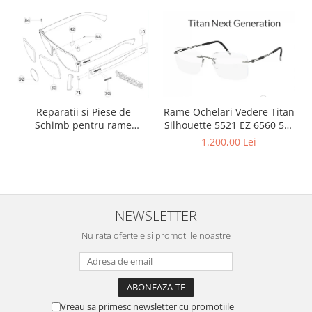
Rame Ochelari Vedere Titan
Reparatii si Piese de
Silhouette 5521 EZ 6560 50-
Schimb pentru rame
19-150
Versace si Emporio Armani
1.200,00 Lei
NEWSLETTER
Nu rata ofertele si promotiile noastre
Vreau sa primesc newsletter cu promotiile