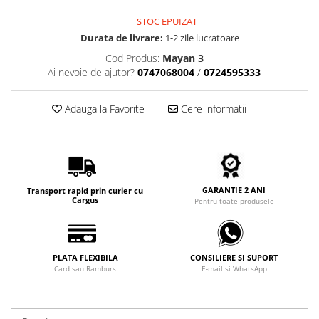
Carbon / Metal
STOC EPUIZAT
Metal ( Aluminum )
Durata de livrare:
1-2 zile lucratoare
Metal + Plastic
Cod Produs:
Mayan 3
Titan + Aur
Ai nevoie de ajutor?
0747068004
/
0724595333
Titan + silicon
Ultem
Adauga la Favorite
Cere informatii
Brand
Ana Hickmann
Ben.X
Blumarine
GARANTIE 2 ANI
Transport rapid prin curier cu
Carolina Herrera
Cargus
Pentru toate produsele
Cazal
CK
Converse
PLATA FLEXIBILA
CONSILIERE SI SUPORT
Card sau Ramburs
E-mail si WhatsApp
Cubista
Diesel
Dunhill