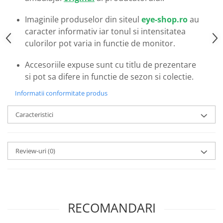
Emporio Armani
Escada
Imaginile produselor din siteul
eye-shop.ro
au
caracter informativ iar tonul si intensitatea
Furla
culorilor pot varia in functie de monitor.
Gucci
Guess
Accesoriile expuse sunt cu titlu de prezentare
Hackett London
si pot sa difere in functie de sezon si colectie.
Hugo Boss
Informatii conformitate produs
J.F.Rey
Jaguar
Caracteristici
Jean Louis Bertier
Just Cavalli
Miraflex
Review-uri
(0)
Mondoo
Montblanc
Moonlight
Nina Ricci
RECOMANDARI
Ocean