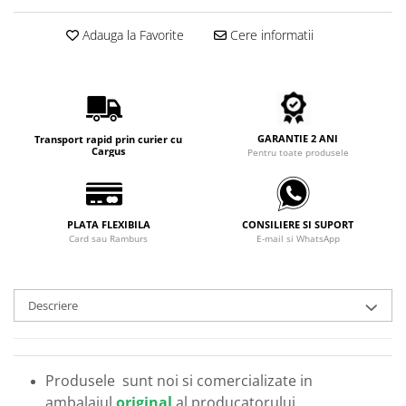
Carbon / Metal
Metal ( Aluminum )
Adauga la Favorite
Cere informatii
Metal + Plastic
Titan + Aur
Titan + silicon
Ultem
GARANTIE 2 ANI
Transport rapid prin curier cu
Brand
Cargus
Pentru toate produsele
Ana Hickmann
Ben.X
PLATA FLEXIBILA
CONSILIERE SI SUPORT
Blumarine
Card sau Ramburs
E-mail si WhatsApp
Carolina Herrera
Cazal
CK
Descriere
Converse
Cubista
Diesel
Produsele sunt noi si comercializate in
Dunhill
ambalajul
original
al producatorului.