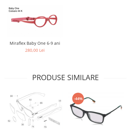
Point
Polaroid
Police
Porsche Design
Puma
Ray Ban
Miraflex Baby One 6-9 ani
Romeo Careye
280,00 Lei
Silhouette
Slastik
Stepper Titan
PRODUSE SIMILARE
Sunfire
Swarovski
Titanflex
-44%
TOUS
Versace
Vogue
Zeiss