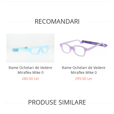
Point
Polaroid
Police
RECOMANDARI
Porsche Design
Puma
Ray Ban
Romeo Careye
Silhouette
Slastik
Stepper Titan
Sunfire
Rame Ochelari de Vedere
Rame Ochelari de Vedere
Miraflex Mike 0
Miraflex Mike 0
Swarovski
299,00 Lei
280,00 Lei
Titanflex
TOUS
Versace
PRODUSE SIMILARE
Vogue
Zeiss