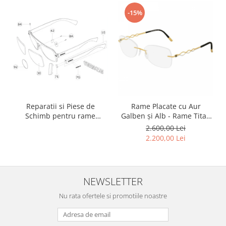
-15%
Reparatii si Piese de
Rame Placate cu Aur
Schimb pentru rame
Galben și Alb - Rame Titan
Versace si Emporio Armani
Silhouette Charming Diva
2.600,00 Lei
4456 80 6053 140 ( Rama
2.200,00 Lei
Titan Placată cu Aur 23kt )
NEWSLETTER
Nu rata ofertele si promotiile noastre