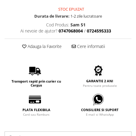
Carbon / Metal
STOC EPUIZAT
Metal ( Aluminum )
Durata de livrare:
1-2 zile lucratoare
Metal + Plastic
Cod Produs:
Sam 51
Titan + Aur
Ai nevoie de ajutor?
0747068004
/
0724595333
Titan + silicon
Ultem
Adauga la Favorite
Cere informatii
Brand
Ana Hickmann
Ben.X
Blumarine
GARANTIE 2 ANI
Transport rapid prin curier cu
Carolina Herrera
Cargus
Pentru toate produsele
Cazal
CK
Converse
PLATA FLEXIBILA
CONSILIERE SI SUPORT
Card sau Ramburs
E-mail si WhatsApp
Cubista
Diesel
Dunhill