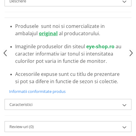
Descriere
Emporio Armani
Escada
Furla
Produsele sunt noi si comercializate in
Gucci
ambalajul
original
al producatorului.
Guess
Hackett London
Imaginile produselor din siteul
eye-shop.ro
au
Hugo Boss
caracter informativ iar tonul si intensitatea
J.F.Rey
culorilor pot varia in functie de monitor.
Jaguar
Accesoriile expuse sunt cu titlu de prezentare
Jean Louis Bertier
si pot sa difere in functie de sezon si colectie.
Just Cavalli
Miraflex
Informatii conformitate produs
Mondoo
Caracteristici
Montblanc
Moonlight
Nina Ricci
Review-uri
(0)
Ocean