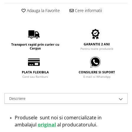
Carbon / Metal
Adauga la Favorite
Cere informatii
Metal ( Aluminum )
Metal + Plastic
Titan + Aur
Titan + silicon
Ultem
GARANTIE 2 ANI
Transport rapid prin curier cu
Cargus
Pentru toate produsele
Brand
Ana Hickmann
Ben.X
PLATA FLEXIBILA
CONSILIERE SI SUPORT
Blumarine
Card sau Ramburs
E-mail si WhatsApp
Carolina Herrera
Cazal
CK
Descriere
Converse
Cubista
Produsele sunt noi si comercializate in
Diesel
ambalajul
original
al producatorului.
Dunhill