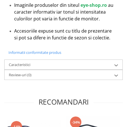
Emporio Armani
Imaginile produselor din siteul
eye-shop.ro
au
Escada
caracter informativ iar tonul si intensitatea
Furla
culorilor pot varia in functie de monitor.
Gucci
Accesoriile expuse sunt cu titlu de prezentare
Guess
si pot sa difere in functie de sezon si colectie.
Hackett London
Hugo Boss
Informatii conformitate produs
J.F.Rey
Jaguar
Caracteristici
Jean Louis Bertier
Review-uri
(0)
Just Cavalli
Miraflex
Mondoo
Montblanc
RECOMANDARI
Moonlight
Nina Ricci
Ocean
-34%
-14%