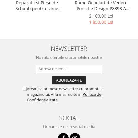
Rame Ochelari de Vedere
Reparatii si Piese de
Porsche Design P8398 A
Schimb pentru rame
Titan
Versace si Emporio Armani
2.100,00 Lei
1.850,00 Lei
NEWSLETTER
Nu rata ofertele si promotiile noastre
Vreau sa primesc newsletter cu promotiile
magazinului. Afla mai multe in
Politica de
Confidentialitate
SOCIAL
Urmareste-ne in social media