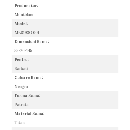
Producator:
Romeo Careye
Silhouette
Montblanc
Slastik
Model:
Stepper Titan
MB0193O 001
Sunfire
Swarovski
Dimensiuni Rama:
Titanflex
55-20-145
TOUS
Pentru:
Versace
Vogue
Barbati
Zeiss
Culoare Rama:
Neagra
Forma Rama:
Patrata
Material Rama:
Titan