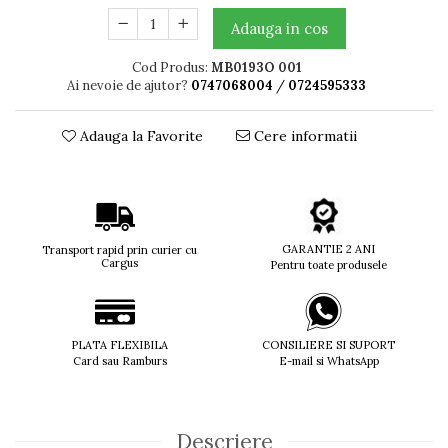
Titan + Aur
Adauga in cos
Titan + silicon
Cod Produs:
MB0193O 001
Ultem
Ai nevoie de ajutor?
0747068004
/
0724595333
Brand
Ana Hickmann
Adauga la Favorite
Cere informatii
Ben.X
Blumarine
Carolina Herrera
Cazal
CK
GARANTIE 2 ANI
Transport rapid prin curier cu
Cargus
Pentru toate produsele
Converse
Cubista
Diesel
Dunhill
PLATA FLEXIBILA
CONSILIERE SI SUPORT
Card sau Ramburs
E-mail si WhatsApp
Emporio Armani
Escada
Furla
Gucci
Descriere