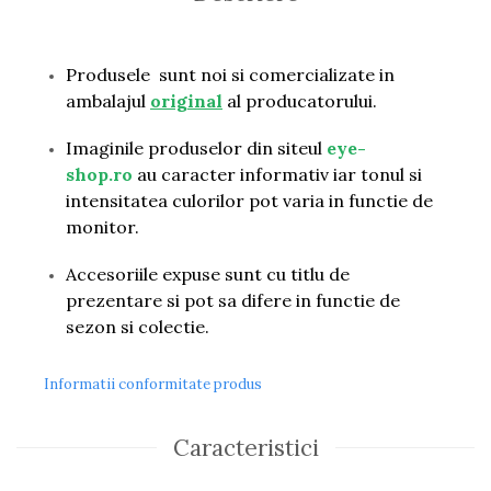
Guess
Hackett London
Hugo Boss
Produsele sunt noi si comercializate in
J.F.Rey
ambalajul
original
al producatorului.
Jaguar
Jean Louis Bertier
Imaginile produselor din siteul
eye-
Just Cavalli
shop.ro
au caracter informativ iar tonul si
Miraflex
intensitatea culorilor pot varia in functie de
Mondoo
monitor.
Montblanc
Accesoriile expuse sunt cu titlu de
Moonlight
prezentare si pot sa difere in functie de
Nina Ricci
sezon si colectie.
Ocean
Point
Polaroid
Informatii conformitate produs
Police
Porsche Design
Caracteristici
Puma
Ray Ban