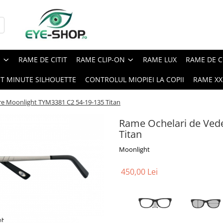
E
RAME DE CITIT
RAME CLIP-ON
RAME LUX
RAME DE C
ST MINUTE SILHOUETTE
CONTROLUL MIOPIEI LA COPII
RAME XXL
re Moonlight TYM3381 C2 54-19-135 Titan
Rame Ochelari de Ved
Titan
Moonlight
450,00 Lei