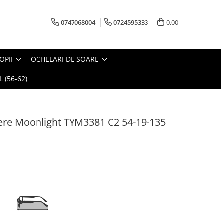
0747068004
0724595333
0,00
OPII
OCHELARI DE SOARE
 (56-62)
ere Moonlight TYM3381 C2 54-19-135