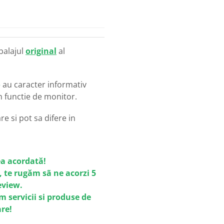
balajul
original
al
o
au caracter informativ
in functie de monitor.
e si pot sa difere in
a acordată!
, te rugăm sã ne acorzi 5
review.
m servicii si produse de
are!