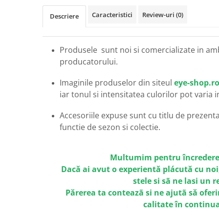
Carbon / Metal
Caracteristici
Review-uri
(0)
Descriere
Metal ( Aluminum )
Metal + Plastic
Titan + Aur
Produsele sunt noi si comercializate in am
Titan + silicon
producatorului.
Ultem
Brand
Imaginile produselor din siteul
eye-shop.r
iar tonul si intensitatea culorilor pot varia 
Ana Hickmann
Ben.X
Accesoriile expuse sunt cu titlu de prezentar
Blumarine
functie de sezon si colectie.
Carolina Herrera
Cazal
Multumim pentru încredere
CK
Dacă ai avut o experientă plácută cu noi
Converse
stele si sã ne lasi un 
Cubista
Părerea ta conteazã si ne ajutã să oferi
Diesel
calitate în continu
Dunhill