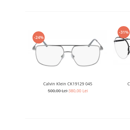
Point
Polaroid
Police
Porsche Design
Puma
-31%
-24%
Ray Ban
Romeo Careye
Silhouette
Slastik
Stepper Titan
Sunfire
Calvin Klein CK19129 045
C
Swarovski
500,00 Lei
380,00 Lei
Titanflex
TOUS
Versace
Vogue
Zeiss