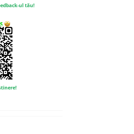
eedback-ul tău!
stinere!