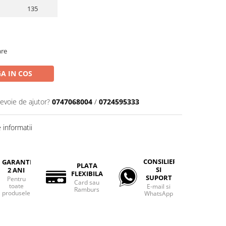
135
are
A IN COS
nevoie de ajutor?
0747068004
/
0724595333
informatii
CONSILIERE
GARANTIE
PLATA
SI
2 ANI
FLEXIBILA
SUPORT
Pentru
Card sau
toate
E-mail si
Ramburs
produsele
WhatsApp