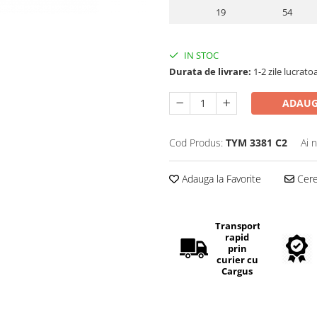
19
54
IN STOC
Durata de livrare:
1-2 zile lucrato
ADAUG
Cod Produs:
TYM 3381 C2
Ai 
Adauga la Favorite
Cere 
Transport
rapid
prin
curier cu
Cargus