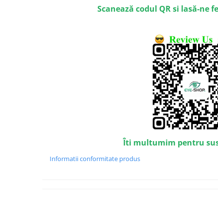
Emporio Armani
Scanează codul QR si lasă-ne f
Escada
Furla
Gucci
Guess
Hackett London
Hugo Boss
J.F.Rey
Jaguar
Jean Louis Bertier
Just Cavalli
Îti multumim pentru su
Miraflex
Mondoo
Informatii conformitate produs
Montblanc
Moonlight
Nina Ricci
Ocean