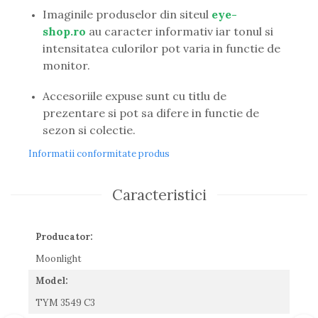
Guess
Imaginile produselor din siteul
eye-
Hackett London
shop.ro
au caracter informativ iar tonul si
Hugo Boss
intensitatea culorilor pot varia in functie de
J.F.Rey
monitor.
Jaguar
Jean Louis Bertier
Accesoriile expuse sunt cu titlu de
Just Cavalli
prezentare si pot sa difere in functie de
Miraflex
sezon si colectie.
Mondoo
Informatii conformitate produs
Montblanc
Moonlight
Caracteristici
Nina Ricci
Ocean
Point
Producator:
Polaroid
Moonlight
Police
Model:
Porsche Design
Puma
TYM 3549 C3
Ray Ban