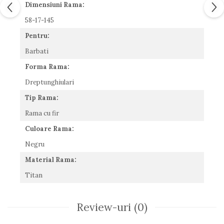
Dimensiuni Rama:
Romeo Careye
58-17-145
Silhouette
Slastik
Pentru:
Stepper Titan
Barbati
Sunfire
Forma Rama:
Swarovski
Titanflex
Dreptunghiulari
TOUS
Tip Rama:
Versace
Rama cu fir
Vogue
Culoare Rama:
Zeiss
Negru
Material Rama:
Titan
Review-uri
(0)