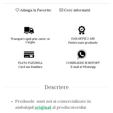
Titan + Aur
Adauga la Favorite
Cere informatii
Titan + silicon
Ultem
Brand
Ana Hickmann
Ben.X
GARANTIE 2 ANI
Transport rapid prin curier cu
Cargus
Pentru toate produsele
Blumarine
Carolina Herrera
Cazal
CK
PLATA FLEXIBILA
CONSILIERE SI SUPORT
Card sau Ramburs
E-mail si WhatsApp
Converse
Cubista
Diesel
Dunhill
Descriere
Emporio Armani
Escada
Produsele sunt noi si comercializate in
Furla
ambalajul
original
al producatorului.
Gucci