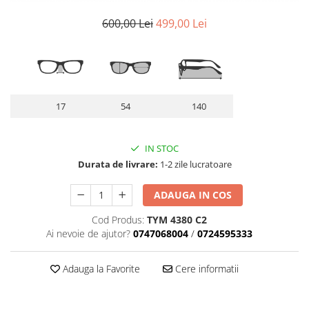
Lentile Subtiate
Patrati
Lentile 1.60
600,00 Lei
499,00 Lei
Cat Eye
Lentile 1.67
Butterfly
Lentile 1.70
Supradimensionati
Lentile 1.74
Browline
Lentile 1.76 AS
Dreptunghiulari
17
54
140
Lentile Heliomate ( Fotocromatice
Ovali
)
Polygonal
Lentile De Soare cu Dioptrii sau
IN STOC
Trapez
Fara
Durata de livrare:
1-2 zile lucratoare
Material
Lentile cu Antireflex
Plastic + Acetat
ADAUGA IN COS
Lentile Bifocale
Metal
Cod Produs:
TYM 4380 C2
Lentile Prismatice ( Pentru
Titan
Ai nevoie de ajutor?
0747068004
/
0724595333
Strabism )
Silicon
Lentile destinate Conducatorilor
Lemn
Adauga la Favorite
Cere informatii
Auto
Aur
ESSILOR Stellest
Acetat / Carbon