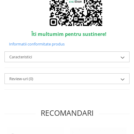
Point
Polaroid
Police
Porsche Design
Puma
Îti multumim pentru sustinere!
Ray Ban
Informatii conformitate produs
Romeo Careye
Silhouette
Caracteristici
Slastik
Stepper Titan
Review-uri
(0)
Sunfire
Swarovski
Titanflex
TOUS
Versace
RECOMANDARI
Vogue
Zeiss