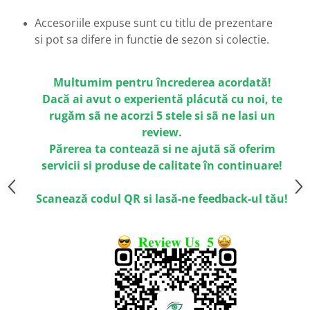
Emporio Armani
Accesoriile expuse sunt cu titlu de prezentare
Escada
si pot sa difere in functie de sezon si colectie.
Furla
Gucci
Guess
Multumim pentru încrederea acordată!
Hackett London
Dacă ai avut o experientă plácută cu noi, te
rugăm sã ne acorzi 5 stele si sã ne lasi un
Hugo Boss
review.
J.F.Rey
Părerea ta conteazã si ne ajutã să oferim
Jaguar
servicii si produse de calitate în continuare!
Jean Louis Bertier
Just Cavalli
Scanează codul QR si lasă-ne feedback-ul tău!
Miraflex
Mondoo
Montblanc
Moonlight
Nina Ricci
Ocean