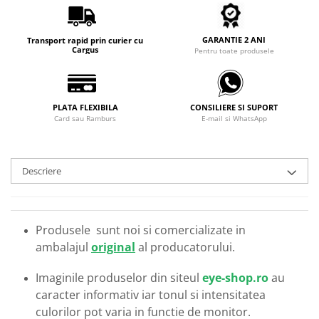
Carbon / Metal
Metal ( Aluminum )
GARANTIE 2 ANI
Transport rapid prin curier cu
Metal + Plastic
Cargus
Pentru toate produsele
Titan + Aur
Titan + silicon
Ultem
PLATA FLEXIBILA
CONSILIERE SI SUPORT
Brand
Card sau Ramburs
E-mail si WhatsApp
Ana Hickmann
Ben.X
Descriere
Blumarine
Carolina Herrera
Cazal
Produsele sunt noi si comercializate in
CK
ambalajul
original
al producatorului.
Converse
Cubista
Imaginile produselor din siteul
eye-shop.ro
au
Diesel
caracter informativ iar tonul si intensitatea
Dunhill
culorilor pot varia in functie de monitor.