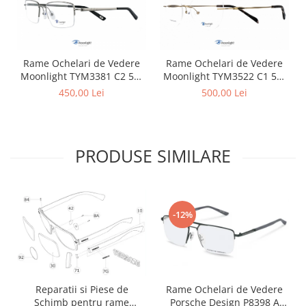
Rame Ochelari de Vedere
Rame Ochelari de Vedere
Moonlight TYM3381 C2 54-
Moonlight TYM3522 C1 54-
19-135 Titan
18-142 Titan
450,00 Lei
500,00 Lei
PRODUSE SIMILARE
-12%
Rame Ochelari de Vedere
Reparatii si Piese de
Porsche Design P8398 A
Schimb pentru rame