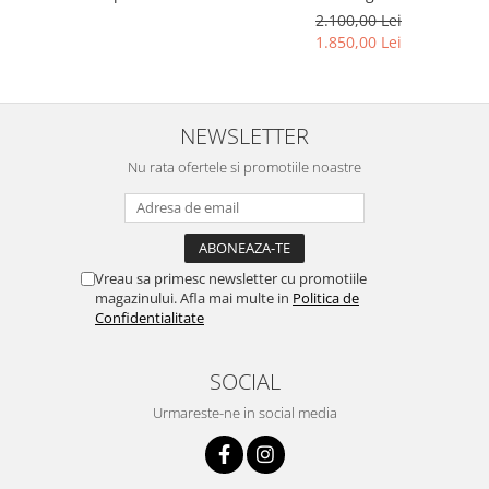
Titan
Versace si Emporio Armani
2.100,00 Lei
1.850,00 Lei
NEWSLETTER
Nu rata ofertele si promotiile noastre
Vreau sa primesc newsletter cu promotiile
magazinului. Afla mai multe in
Politica de
Confidentialitate
SOCIAL
Urmareste-ne in social media